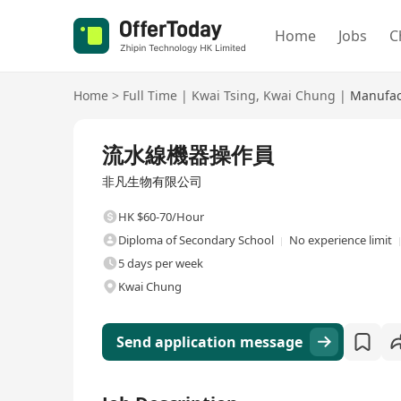
Home
Jobs
C
Home
>
Full Time
|
Kwai Tsing
,
Kwai Chung
|
Manufact
Full Time
流水線機器操作員
非凡生物有限公司
HK $60-70/Hour
Diploma of Secondary School
No experience limit
5 days per week
Kwai Chung
Send application message