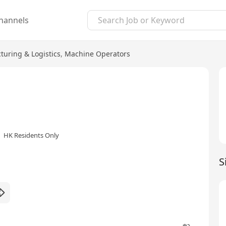
hannels
uring & Logistics
,
Machine Operators
HK Residents Only
S