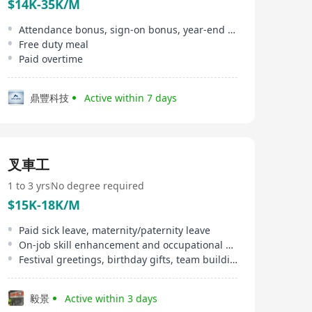
$14K-35K/M
Attendance bonus, sign-on bonus, year-end bonus
Free duty meal
Paid overtime
鼎豐科技
Active within 7 days
叉車工
1 to 3 yrs
No degree required
$15K-18K/M
Paid sick leave, maternity/paternity leave
On-job skill enhancement and occupational safety training
Festival greetings, birthday gifts, team building activities
毅景
Active within 3 days