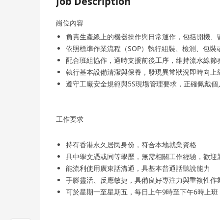
Job Description
崗位內容
負責生產線上的機器操作與日常運作，包括開機、
依照標準作業流程（SOP）執行組裝、檢測、包裝
配合班組協作，適時支援前後工序，維持流水線節
執行基本設備清潔與保養，發現異常狀況即時向上
遵守工廠安全規範與5S現場管理要求，正確佩戴
工作要求
持有香港永久居民身份，符合本地就業資格
具中學文憑或同等學歷，無需相關工作經驗，歡迎
能流利使用廣東話溝通，具基本普通話聽說能力
手腳靈活、反應敏捷，具備良好專注力與重複性作
可於星期一至星期五，每日上午9時至下午6時上班