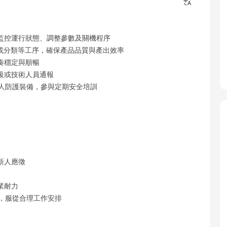
監控運行狀態、調整參數及關機程序
或分類等工序，確保產品品質與產出效率
奏穩定與順暢
級或技術人員通報
個人防護裝備，參與定期安全培訓
新人應徵
業耐力
，服從合理工作安排