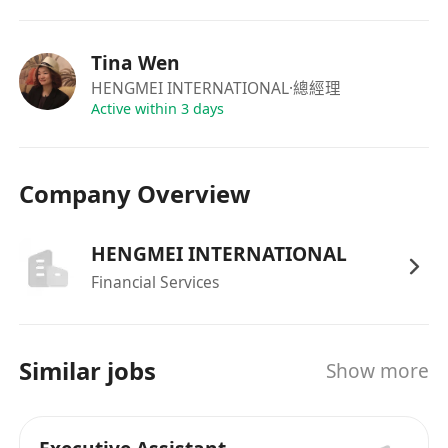
年終獎金。
享法定公眾假期，另設有年假、婚假、產假及侍
Tina Wen
產假等合規假期安排。
HENGMEI INTERNATIONAL
·總經理
公司為員工投保僱員補償保險及提供醫療保障計
Active within 3 days
劃，涵蓋門診及住院需要。
提供在職培訓及發展機會，支持員工持續學習與
職業成長。
Company Overview
良好工作氛圍，重視員工意見與工作生活平衡，
促進穩定長遠發展。
HENGMEI INTERNATIONAL
Financial Services
Similar jobs
Show more