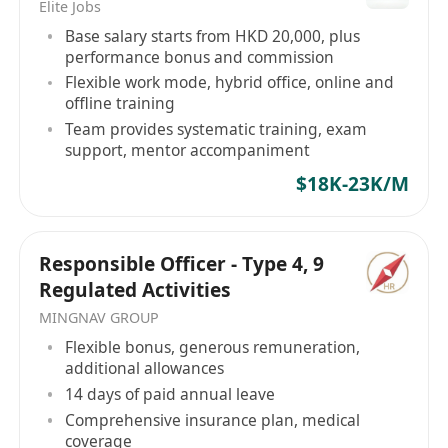
Elite Jobs
Base salary starts from HKD 20,000, plus
performance bonus and commission
Flexible work mode, hybrid office, online and
offline training
Team provides systematic training, exam
support, mentor accompaniment
$18K-23K/M
Responsible Officer - Type 4, 9
Regulated Activities
MINGNAV GROUP
Flexible bonus, generous remuneration,
additional allowances
14 days of paid annual leave
Comprehensive insurance plan, medical
coverage