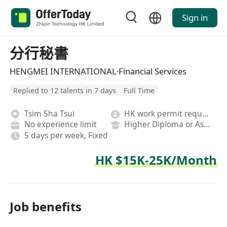
Sign in
分行秘書
HENGMEI INTERNATIONAL·Financial Services
Replied to 12 talents in 7 days
Full Time
Tsim Sha Tsui
HK work permit required
No experience limit
Higher Diploma or Associate Degree
5 days per week, Fixed
HK $15K-25K/Month
Job benefits