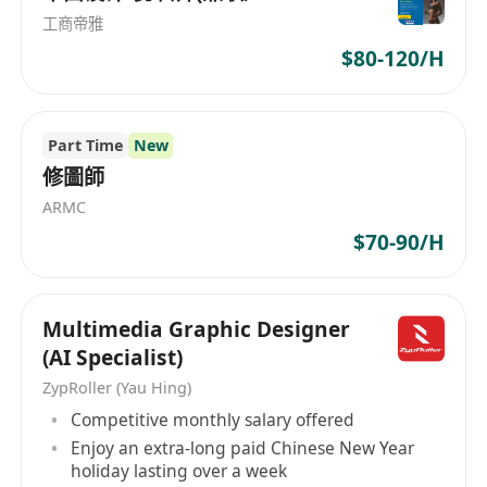
工商帝雅
$80-120/H
Part Time
New
修圖師
ARMC
$70-90/H
Multimedia Graphic Designer
(AI Specialist)
ZypRoller (Yau Hing)
Competitive monthly salary offered
Enjoy an extra-long paid Chinese New Year
holiday lasting over a week