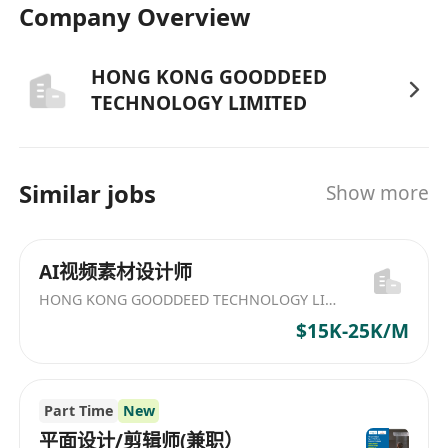
Company Overview
HONG KONG GOODDEED
TECHNOLOGY LIMITED
Similar jobs
Show more
AI视频素材设计师
HONG KONG GOODDEED TECHNOLOGY LIMITED
$15K-25K/M
Part Time
New
平面设计/剪辑师(兼职）