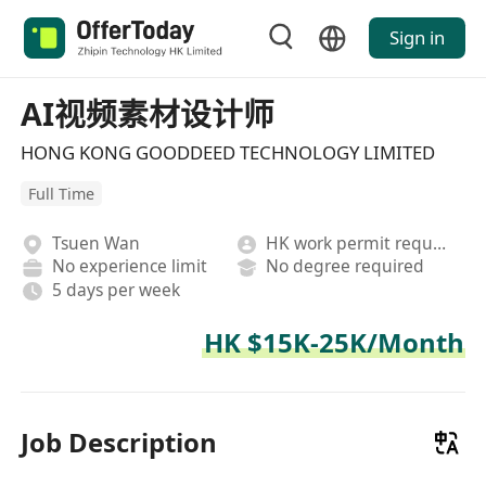
Sign in
AI视频素材设计师
HONG KONG GOODDEED TECHNOLOGY LIMITED
Full Time
Tsuen Wan
HK work permit required
No experience limit
No degree required
5 days per week
HK $15K-25K/Month
Job Description