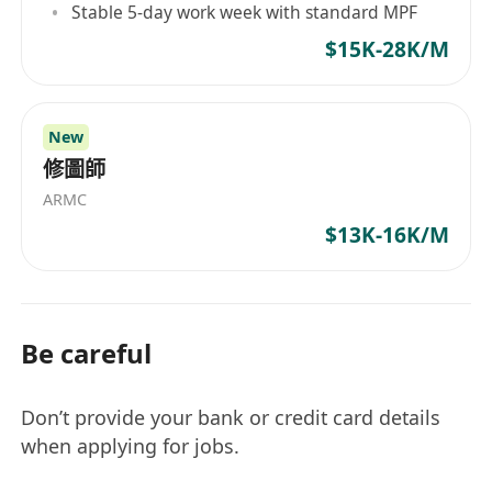
Stable 5-day work week with standard MPF
$15K-28K/M
New
修圖師
ARMC
$13K-16K/M
Be careful
Don’t provide your bank or credit card details
when applying for jobs.