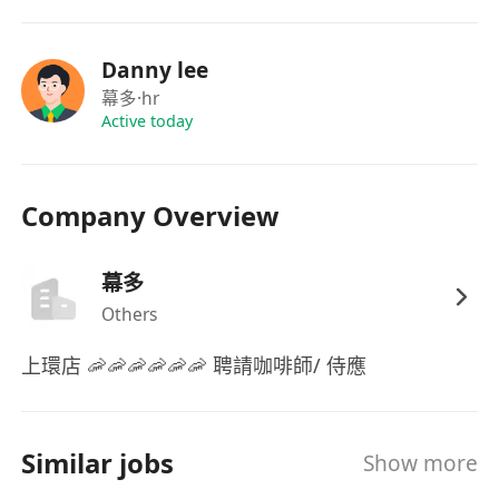
福利
每日現金出糧，薪資按實際出勤日數即時結算，
Danny lee
保障資金流動性與透明度。
幕多
·hr
Active today
Company Overview
幕多
Others
上環店 🦐🦐🦐🦐🦐🦐 聘請咖啡師/ 侍應
Similar jobs
Show more