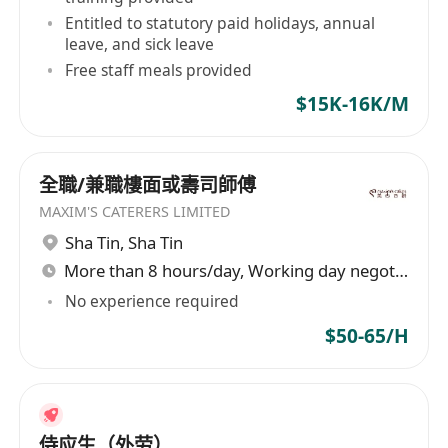
Entitled to statutory paid holidays, annual
leave, and sick leave
Free staff meals provided
$15K-16K/M
全職/兼職樓面或壽司師傅
MAXIM'S CATERERS LIMITED
Sha Tin
,
Sha Tin
More than 8 hours/day, Working day negotiable
No experience required
$50-65/H
侍应生（外劳）