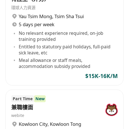
環球人力資源
Yau Tsim Mong
,
Tsim Sha Tsui
5 days per week
No relevant experience required, on-job
training provided
Entitled to statutory paid holidays, full-paid
sick leave, etc
Meal allowance or staff meals,
accommodation subsidy provided
$15K-16K/M
Part Time
New
兼職樓面
webite
Kowloon City
,
Kowloon Tong