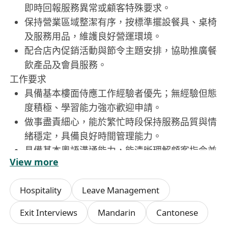
即時回報服務異常或顧客特殊要求。
保持營業區域整潔有序，按標準擺設餐具、桌椅
及服務用品，維護良好營運環境。
配合店內促銷活動與節令主題安排，協助推廣餐
飲產品及會員服務。
工作要求
具備基本樓面侍應工作經驗者優先；無經驗但態
度積極、學習能力強亦歡迎申請。
做事盡責細心，能於繁忙時段保持服務品質與情
緒穩定，具備良好時間管理能力。
具備基本粵語溝通能力，能清晰理解顧客指令並
View more
作出適當回應；懂普通話或英語為加分項。
儀容整潔、舉止得體，重視服務細節與團隊合作
Hospitality
Leave Management
精神。
須年滿18歲，並能配合輪班安排（包括晚市、週
Exit Interviews
Mandarin
Cantonese
末及公眾假期）。