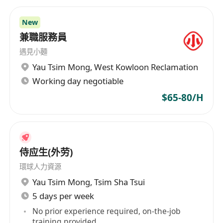
New
兼職服務員
遇見小麵
Yau Tsim Mong
,
West Kowloon Reclamation
Working day negotiable
$65-80/H
侍应生(外劳)
環球人力資源
Yau Tsim Mong
,
Tsim Sha Tsui
5 days per week
No prior experience required, on-the-job
training provided