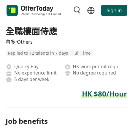
Sign in
全職樓面侍應
幕多·Others
Replied to 12 talents in 7 days
Full Time
Quarry Bay
HK work permit required
No experience limit
No degree required
5 days per week
HK $80/Hour
Job benefits