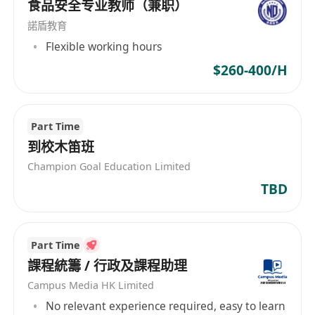
食品安全专业教师（兼职）
諾盾教育
Flexible working hours
$260-400/H
Part Time
到校木笛班
Champion Goal Education Limited
TBD
Part Time
課程統籌 / 行政及課程助理
Campus Media HK Limited
No relevant experience required, easy to learn