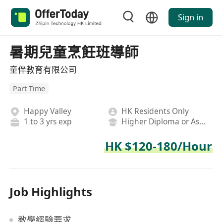
Sign in
暑期兒童烹飪班導師
童伴教育有限公司
Part Time
Happy Valley
HK Residents Only
1 to 3 yrs exp
Higher Diploma or Associate Degree
HK $120-180/Hour
Job Highlights
教學經驗要求