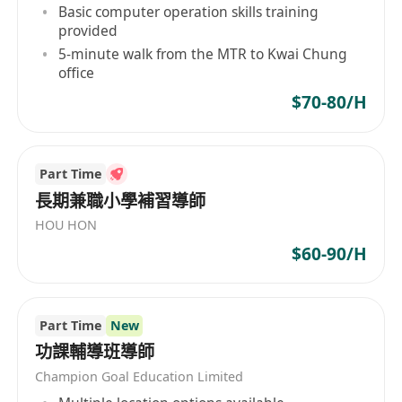
Basic computer operation skills training
provided
5-minute walk from the MTR to Kwai Chung
office
$70-80/H
Part Time
長期兼職小學補習導師
HOU HON
$60-90/H
Part Time
New
功課輔導班導師
Champion Goal Education Limited