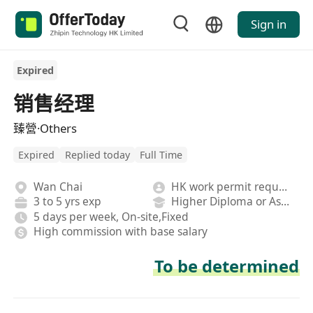
Sign in
Expired
销售经理
臻營·Others
Expired
Replied today
Full Time
Wan Chai
HK work permit required
3 to 5 yrs exp
Higher Diploma or Associate Degree
5 days per week, On-site,Fixed
High commission with base salary
To be determined