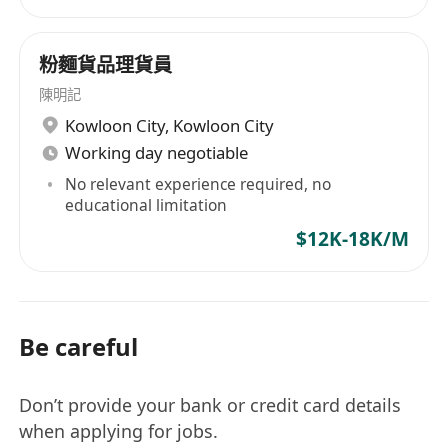
通能力与商务礼仪，擅长高净值人群客情维护。
2. 2年以上高端养生会所、轻奢康养、高端保健品行
粉麵貨品理貨員
业从业经验，熟悉细胞调理、身心疗愈、中式养生
陳明記
核心项目，精通高端卡项及产品的大单成交、客户
Kowloon City
,
Kowloon City
转化、私域运维、复购激活全流程，有门店业绩从0
Working day negotiable
到1搭建经验者优先。
No relevant experience required, no
3. 熟练运作TOB、TOC双渠道高端客群，具备高端
educational limitation
客户开发、资源整合、圈层裂变能力，目标感强，
$12K-18K/M
抗压能力优秀。
4. 掌握中式康养、细胞调理、身心疗愈基础专业知
识，自带本地高端人脉、养生圈层、企业合作资源
或成熟销售团队者优先，可破格录用，薪资面议。
Be careful
5. 品行端正、诚信靠谱，无行业不良记录，执行力
强，全职稳定，可长期深耕行业，与门店共同发
Don’t provide your bank or credit card details
展。
when applying for jobs.
6. 持有香港合法工作身份，可穩定長期發展，欢迎