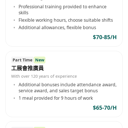
Professional training provided to enhance
业绩稳定达标、稳步增长。
skills
2. 高端客群深耕与业绩增收
Flexible working hours, choose suitable shifts
独立运营TOC高端私客、TOB企业及圈层合作资
Additional allowances, flexible bonus
源，精细化维护存量高净值会员。结合专业康养知
$70-85/H
识为客户定制私人调理方案，通过常态化回访、私
域深耕、圈层运维，提升高阶卡项、年度储值、高
端保健品大单成交率，撬动老客复购与转介绍裂
Part Time
New
变，搭建稳定高端客户体系。
工展會推廣員
3. 高端项目实战销售与服务管控
With over 120 years of experience
精通细胞调理、身心疗愈、中式养生、高端保健品
Additional bonuses include attendance award,
全品类体系，精准匹配高端客户康养需求。熟练掌
service award, and sales target bonus
握高端圈层沟通技巧与大单成交逻辑，以专业服务
1 meal provided for 9 hours of work
赋能销售，杜绝强制推销，高效完成新客转化、大
$65-70/H
单成交、连带销售，持续突破门店整体业绩。
4. 圈层活动统筹与流量变现
统筹策划康养沙龙、主题疗愈、换季养生、私享体