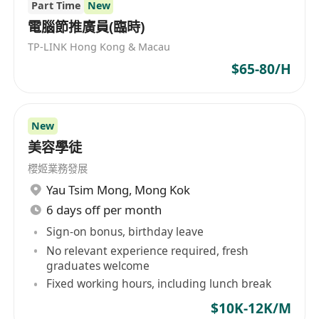
Part Time
New
验等高端线下活动，全权负责活动策划、落地执
電腦節推廣員(臨時)
行、人员统筹、客户对接及复盘闭环。联动各岗位
TP-LINK Hong Kong & Macau
优化服务细节，提升到店客流与客户体验，实现圈
$65-80/H
层流量高效转化。
5. 数据台账运维与策略优化
执行门店数据日清制度，核对销售流水、保健品销
New
量、卡项储值及全员业绩数据，确保账目清晰、实
美容學徒
时同步。定期复盘客群消费、成交转化、复购、人
櫻姬業務發展
效核心数据，迭代优化销售与客维策略，按时完成
Yau Tsim Mong
,
Mong Kok
数据上报备案。
6 days off per month
6. 门店服务风控与口碑维护
Sign-on bonus, birthday leave
统筹处理客户咨询、售后及客诉问题，快速解决服
No relevant experience required, fresh
务衔接漏洞。统一规范全员服务标准与言行，严控
graduates welcome
服务品质，守护门店高端品牌形象与圈层信誉。
Fixed working hours, including lunch break
【岗位要求】
$10K-12K/M
1. 形象气质佳，适配高端圈层场景，具备优秀的沟