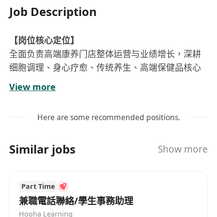
Job Description
【岗位核心定位】
全面负责高端康养门店整体运营与业绩增长，深耕
细胞调理、身心疗愈、传统养生、高端保健品核心
赛道。精通TOB、TOC双渠道高端客群开发与运
View more
维，擅长大单成交、精准转化、私域运营、老客复
购及圈层裂变，兼具销售实战与团队管理能力。依
Here are some recommended positions.
托自身高端人脉资源，撬动门店高阶业绩增量，统
筹门店服务标准、品质管控与品牌口碑建设。
Similar jobs
Show more
【岗位职责】
1. 业绩目标拆解与落地攻坚
拆解门店月/季/年度业绩指标，结合细胞调理、疗
Part Time
愈养生、高端保健品等核心项目，制定高净值客群
兼職電話聯絡/學生事務助理
专属销售落地策略。全程跟进业绩进度、复盘销售
Hooha Learning
数据，动态优化拓客、成交、转化方案，保障门店