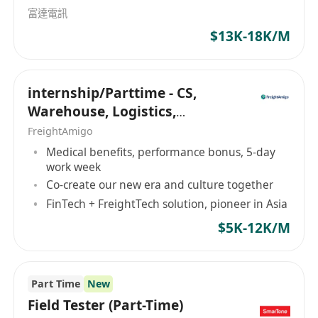
富達電訊
$13K-18K/M
internship/Parttime - CS,
Warehouse, Logistics,
Marketing, Programmer
FreightAmigo
Medical benefits, performance bonus, 5-day
work week
Co-create our new era and culture together
FinTech + FreightTech solution, pioneer in Asia
$5K-12K/M
Part Time
New
Field Tester (Part-Time)