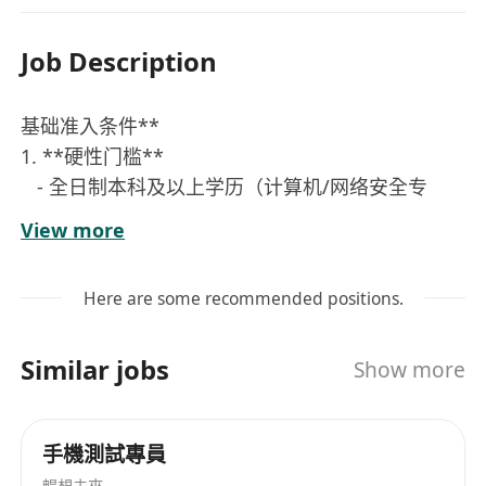
Job Description
基础准入条件**
1. **硬性门槛**
- 全日制本科及以上学历（计算机/网络安全专
业，需学信网可查）
View more
- 4年以上金融/保险行业网络安全经验（需提供至
少1个金融系统防护项目证明）
Here are some recommended positions.
- 持有CISP/CISSP/CISA证书（三选一，持香港认
可证书如CREST优先）
Similar jobs
Show more
2. **技能要求**
- 精通金融级防火墙（Palo Alto/Check Point）、
SIEM系统（如Splunk）
手機測試專員
- 具备保险业渗透测试实战经验（需提供测试报告