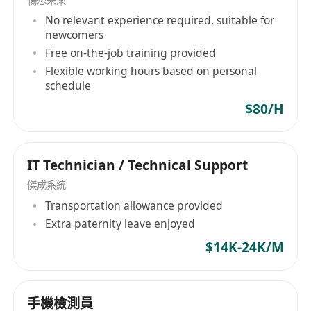
暢想未來
模板，隐去敏感信息）
No relevant experience required, suitable for
- 熟悉香港《网络安全法》及GDPR跨境数据传输
newcomers
规则
Free on-the-job training provided
3. **语言与文化适配**
Flexible working hours based on personal
- 英语可读写技术文档（需测试英文漏洞报告撰
schedule
写）
$80/H
- 接受粤语强化培训承诺（入职前3个月公司付费
培训）
- 接受香港工作签注办理（承诺驻港2年以上）
IT Technician / Technical Support
傑成系統
Transportation allowance provided
Extra paternity leave enjoyed
$14K-24K/M
手機檢測員