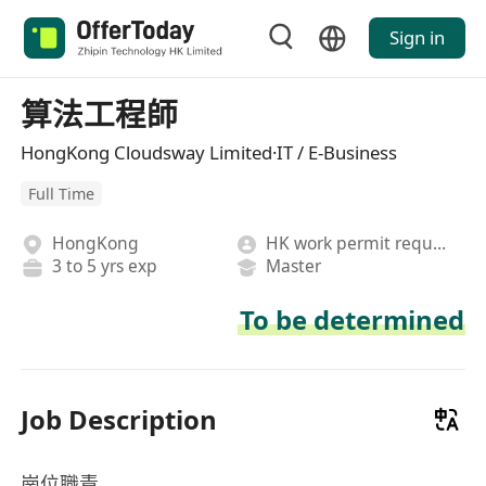
Sign in
算法工程師
HongKong Cloudsway Limited·IT / E-Business
Full Time
HongKong
HK work permit required
3 to 5 yrs exp
Master
To be determined
Job Description
崗位職責