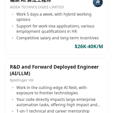
AIDEA TECHNOLOGIES LIMITED
Work 5 days a week, with hybrid working
options
Support for work visa applications, various
employment qualifications in HK
Competitive salary and long-term incentives
$26K-40K/M
R&D and Forward Deployed Engineer
(AI/LLM)
Bytefinger HK
Work in the cutting-edge AI field, with
exposure to frontier technologies
Your code directly impacts large enterprise
automation tasks, offering high impact and
autonomy
1-on-1 technical and career mentorship