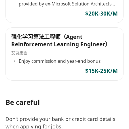
provided by ex-Microsoft Solution Architects
and Senior AI Engineers
$20K-30K/M
强化学习算法工程师（Agent
Reinforcement Learning Engineer）
艾氪集團
Enjoy commission and year-end bonus
$15K-25K/M
Be careful
Don’t provide your bank or credit card details
when applying for jobs.