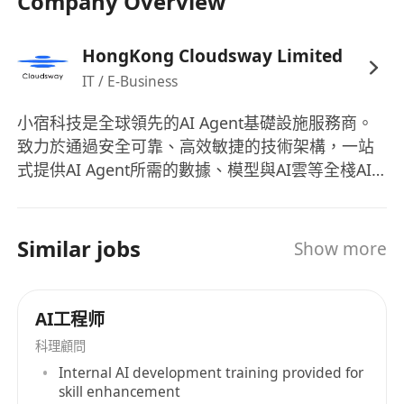
Company Overview
HongKong Cloudsway Limited
IT / E-Business
小宿科技是全球領先的AI Agent基礎設施服務商。
致力於通過安全可靠、高效敏捷的技術架構，一站
式提供AI Agent所需的數據、模型與AI雲等全棧AI
基礎設施服務。賦能每一個 AI Agent 高效運轉，讓
智慧服務觸手可及。 小宿智慧搜尋是專為Agent設
計的智慧搜尋與數據服務，提供多語言、多模態、
Similar jobs
Show more
多能力的數據獲取與處理服務，API月調用量已達數
億次。同時，小宿科技還為客戶提供超過100個主流
模型的調用與管理，以及通用雲、GPU雲、AI 沙盒
AI工程师
等AI雲服務。目前，小宿科技已服務國內超過一半
科理顧問
的頭部AI原生應用，業務覆蓋80+個國家和地區，成
Internal AI development training provided for
功助力全球近千家企業的AI升級及轉型。
skill enhancement