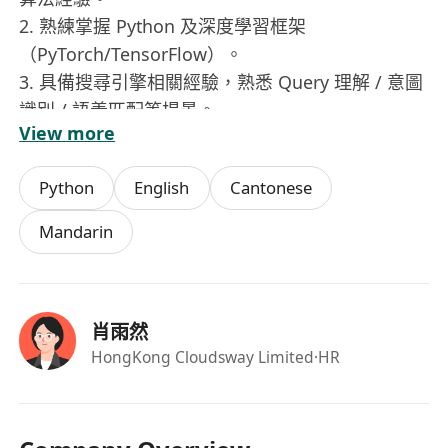
2. 熟練掌握 Python 及深度學習框架
（PyTorch/TensorFlow）。
3. 具備搜尋引擎相關經驗，熟悉 Query 理解 / 意圖
識別 / 語義匹配等場景。
View more
4. 熟悉 BERT、Transformer 等模型，有海量資料
訓練優化經驗。
Python
English
Cantonese
5. 具備以下經驗者優先：
- 實際參與過搜尋語義理解系統開發
Mandarin
- 熟悉 Elasticsearch / Lucene 等搜尋技術
- 有大模型微調或分散式訓練經驗
肖雨然
HongKong Cloudsway Limited
·HR