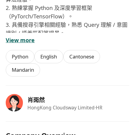
2. 熟練掌握 Python 及深度學習框架
（PyTorch/TensorFlow）。
3. 具備搜尋引擎相關經驗，熟悉 Query 理解 / 意圖
識別 / 語義匹配等場景。
View more
4. 熟悉 BERT、Transformer 等模型，有海量資料
訓練優化經驗。
Python
English
Cantonese
5. 具備以下經驗者優先：
- 實際參與過搜尋語義理解系統開發
Mandarin
- 熟悉 Elasticsearch / Lucene 等搜尋技術
- 有大模型微調或分散式訓練經驗
肖雨然
HongKong Cloudsway Limited
·HR