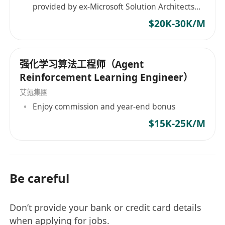
provided by ex-Microsoft Solution Architects
and Senior AI Engineers
$20K-30K/M
强化学习算法工程师（Agent
Reinforcement Learning Engineer）
艾氪集團
Enjoy commission and year-end bonus
$15K-25K/M
Be careful
Don’t provide your bank or credit card details
when applying for jobs.