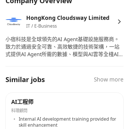
Company Overview
HongKong Cloudsway Limited
IT / E-Business
小宿科技是全球領先的AI Agent基礎設施服務商。
致力於通過安全可靠、高效敏捷的技術架構，一站
式提供AI Agent所需的數據、模型與AI雲等全棧AI
基礎設施服務。賦能每一個 AI Agent 高效運轉，讓
智慧服務觸手可及。 小宿智慧搜尋是專為Agent設
計的智慧搜尋與數據服務，提供多語言、多模態、
Similar jobs
Show more
多能力的數據獲取與處理服務，API月調用量已達數
億次。同時，小宿科技還為客戶提供超過100個主流
模型的調用與管理，以及通用雲、GPU雲、AI 沙盒
AI工程师
等AI雲服務。目前，小宿科技已服務國內超過一半
科理顧問
的頭部AI原生應用，業務覆蓋80+個國家和地區，成
Internal AI development training provided for
功助力全球近千家企業的AI升級及轉型。
skill enhancement