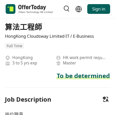
Sign in
算法工程師
HongKong Cloudsway Limited·IT / E-Business
Full Time
HongKong
HK work permit required
3 to 5 yrs exp
Master
To be determined
Job Description
崗位職責