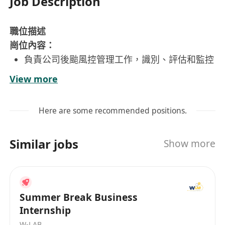
Job Description
職位描述
崗位內容：
負責公司後颱風控管理工作，識別、評估和監控
業務中的各類風險。
View more
監控並統計金融賬戶交易數據，確保賬戶活動符
合公司風控標準。
Here are some recommended positions.
建立和維護風險預警機制，及時發現潛在風險並
提出應對措施。
Similar jobs
Show more
協助制定和完善風控流程及制度，推動風控體系
的優化。
與相關部門協作，支持風險相關的數據分析和報
告工作。
Summer Break Business
Internship
工作要求：
W-LAB