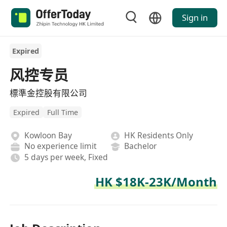
Sign in
Expired
风控专员
標準金控股有限公司
Expired
Full Time
Kowloon Bay
HK Residents Only
No experience limit
Bachelor
5 days per week, Fixed
HK $18K-23K/Month