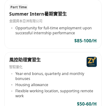
弹性工作安排及良好的工作生活平衡
Part Time
Summer Intern暑期實習生
关于标准金控
标准金控是一家金融服务集团，业务涵盖证券经
金國資本亞洲有限公司
纪、资产管理、企业融资等领域。公司致力于为客
Opportunity for full-time employment upon
successful internship performance
户提供优质的金融解决方案，同时致力于为员工建
$85-100/H
立一个充满活力及发展潜能的工作环境。我们重视
创新精神及团队合作文化，希望你能加入我们，一
同开创标准金控的辉煌未来。
風控助理實習生
立即申请此诚徵职位！
智馭量化
Year-end bonus, quarterly and monthly
bonuses
Housing allowance
Flexible working location, supporting remote
work
$50-60/H