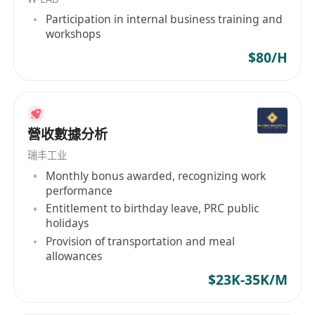
热爱金融行业，对数据敏感，愿意从事金融工
Participation in internal business training and
作。
workshops
金融市场24小时，8h工作制
$80/H
通过培训学习掌握數據分析工具，具備良好的數
據處理和統計分析能力。
具備較強的責任心，能夠较快適應工作。
具備良好的溝通協調能力和團隊合作精神。
營收數據分析
瑞丰工业
我们期待你拥有
Monthly bonus awarded, recognizing work
愿意从事金融交易和风控工作意愿
performance
认真，乐观，热爱金融行业优秀的沟通及协调能力
Entitlement to birthday leave, PRC public
软性素质：抗压能力强
holidays
Provision of transportation and meal
allowances
你将享有
$23K-35K/M
具竞争力的薪酬待遇
专业培训及发展机会