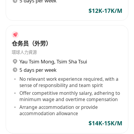
5 days per week
工作要求
$12K-17K/M
持有有效之香港特區政府批准外勞配額及合適簽
證（如「補充勞工計劃」或「輸入內地人才計
仓务员（外劳）
劃」下之有效工作許可），能合法於本港長期履
職；
環球人力資源
具備基本中文讀寫能力，能理解簡單倉務單據、
Yau Tsim Mong
,
Tsim Sha Tsui
標籤及內部指示；懂粵語者優先，能以普通話或
5 days per week
英語作基本溝通為佳；
No relevant work experience required, with a
無需特定學歷或經驗，但須具責任感、體力良
sense of responsibility and team spirit
Offer competitive monthly salary, adhering to
好，能適應倉庫環境（包括站立作業、搬運輕至
minimum wage and overtime compensation
中量貨物）；
Arrange accommodation or provide
願意接受在職培訓，學習使用倉儲管理系統
accommodation allowance
（WMS）及基本電腦操作（如輸入資料、列印
$14K-15K/M
單據）；