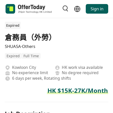
Sign in
Expired
倉務員（外勞）
SHUASA·Others
Expired
Full Time
Kowloon City
HK work visa available
No experience limit
No degree required
6 days per week, Rotating shifts
HK $15K-27K/Month