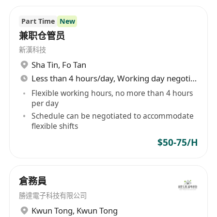
守時可靠、服從安排，具團隊合作精神，無不良
紀錄及違法行為。
Part Time
New
兼职仓管员
福利
新漢科技
Sha Tin
,
Fo Tan
提供具市場競爭力之月薪，按月以銀行轉帳方式
Less than 4 hours/day, Working day negotiable
支付，薪金結構清晰透明；
Flexible working hours, no more than 4 hours
享有法定公眾假期、有薪年假及病假，假期安排
per day
符合《僱傭條例》規定；
Schedule can be negotiated to accommodate
提供工作期間之膳食津貼或員工用餐安排，部分
flexible shifts
場所設有員工休息室及飲水設施；
$50-75/H
安排職前及在職安全培訓，定期舉行倉務操作及
職安健講解，保障員工工作安全；
表現優良者可獲年度評核及酌情獎勵，並有機會
倉務員
參與內部晉升或技能提升支援計劃。
勝達電子科技有限公司
Kwun Tong
,
Kwun Tong