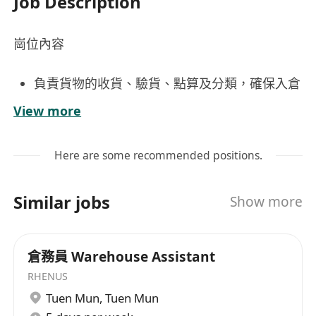
Job Description
崗位內容
負責貨物的收貨、驗貨、點算及分類，確保入倉
貨品數量與單據一致，並按指定標準進行標示與
View more
記錄；
依指示執行貨品上架、揀貨、包裝及出貨作業，
Here are some recommended positions.
配合物流時效要求，準確完成訂單處理；
定期盤點倉庫存貨，核對系統資料與實物差異，
Similar jobs
Show more
及時匯報異常情況並協助釐清原因；
維護倉儲環境整潔有序，遵守安全操作規範，妥
善使用叉車、手推車等搬運設備（如已獲相關操
倉務員 Warehouse Assistant
作資格）；
RHENUS
配合主管安排，支援其他倉務相關臨時任務，包
Tuen Mun
,
Tuen Mun
括跨部門協作及旺季人力調配。