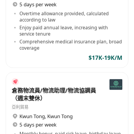
5 days per week
Overtime allowance provided, calculated
according to law
Enjoy paid annual leave, increasing with
service tenure
Comprehensive medical insurance plan, broad
coverage
$17K-19K/M
倉務物流員/物流助理/物流協調員
（週末雙休）
亞利貿易
Kwun Tong
,
Kwun Tong
5 days per week
Monthly bonus, paid sick leave, birthday leave