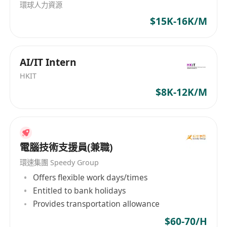
環球人力資源
$15K-16K/M
AI/IT Intern
HKIT
$8K-12K/M
電腦技術支援員(兼職)
環速集團 Speedy Group
Offers flexible work days/times
Entitled to bank holidays
Provides transportation allowance
$60-70/H