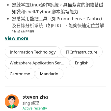
熟練掌握Linux操作系統，具備紮實的網絡基礎
知識和shell/Python腳本編寫能力
熟悉常用監控工具（如Prometheus、Zabbix）
及日誌分析系統（如ELK），能夠快速定位並解
決系統問題
View more
具備良好的安全意識，了解雲安全最佳實踐，能
實施訪問控制、數據加密等安全策略
Information Technology
IT Infrastructure
具備較強的溝通能力和團隊協作精神，能夠在高
壓環境下獨立完成故障應急處理
Websphere Application Server
English
Cantonese
Mandarin
steven zha
zing
·经理
Active recently