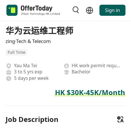
Sign in
华为云运维工程师
zing·Tech & Telecom
Full Time
Yau Ma Tei
HK work permit required
3 to 5 yrs exp
Bachelor
5 days per week
HK $30K-45K/Month
Job Description