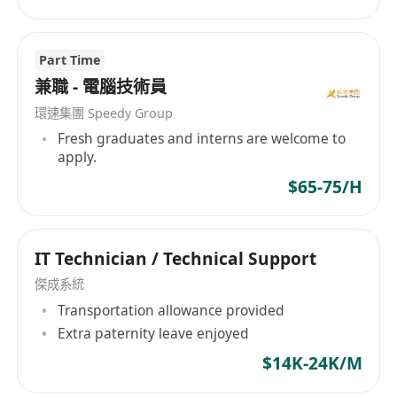
Part Time
兼職 - 電腦技術員
環速集團 Speedy Group
Fresh graduates and interns are welcome to
apply.
$65-75/H
IT Technician / Technical Support
傑成系統
Transportation allowance provided
Extra paternity leave enjoyed
$14K-24K/M