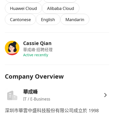
成過複雜網路問題排查經驗優先；熟悉主流負載均
Huawei Cloud
Alibaba Cloud
衡常見排程演算法策略；
Cantonese
English
Mandarin
6. 熟悉 K8S 架構，具備獨立部署、遷移和排障能
力，有中大型 K8S 集群維運經驗為佳；
7. 熟悉 Linux&windows 系統的維運管理、故障排
除、性能優化、自動化維運；
Cassie Qian
8. 熟悉 MySQL、Oracle、MS SQL Server 等資料
華成峰
·招聘经理
庫，可獨立完成常規故障、複製 / 遷移和備份 / 恢
Active recently
復等操作；
9. 語言要求：英文 + 粵語，可用流利的中英文做業
Company Overview
務溝通和匯報。
華成峰
IT / E-Business
深圳市華雲中盛科技股份有限公司成立於 1998