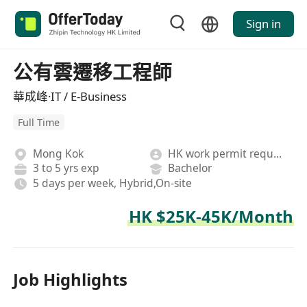
Sign in
公有雲遷移工程師
華成峰·IT / E-Business
Full Time
Mong Kok
HK work permit required
3 to 5 yrs exp
Bachelor
5 days per week, Hybrid,On-site
HK $25K-45K/Month
Job Highlights