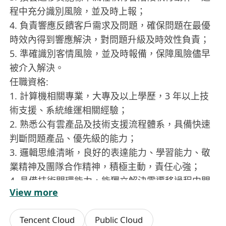
程中充分識別風險，並及時上報；
4. 負責響應反饋客戶需求及問題，確保問題在最優
時效內得到響應解決，對問題升級及時效性負責；
5. 準確識別客情風險，並及時報備，保障風險儘早
被介入解決。
任職資格:
1. 計算機相關專業，大專及以上學歷，3 年以上技
術支援、系統維運相關經驗；
2. 熟悉公有雲產品及技術支援流程體系，具備快速
判斷問題產品、優先級的能力；
3. 邏輯思維清晰，良好的表達能力、學習能力、敬
業精神及團隊合作精神，積極主動，責任心強；
4. 具備技術閉環能力，能獨立解決雲遷移過程中問
View more
題；
5. 熟悉 DNS、TCP/IP、HTTP、VPN 等協定堆應用
Tencent Cloud
Public Cloud
場景，故障排除方面擁有豐富經驗；參與或獨立完