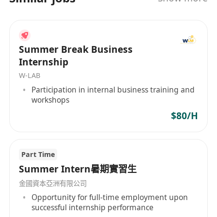
说、读、写能力，可熟练处理中英文监管文件、汇
报材料，高效对接监管机构、合作方及内部团队。
• 任职限制：必须为公司全职董事或雇员，不可兼任
其他公司核心职位（如CEO、其他机构RO等），确
Summer Break Business
保全身心投入岗位履职。
Internship
（二）专业资质
W-LAB
• 学历：持有认可大学或高等教育机构的学士学位及
Participation in internal business training and
以上学历，金融、法律、财务、保险等相关专业优
workshops
先；海外学历需提供官方公证文件。
$80/H
• 牌照：持有香港保险业监管局（IA）认可的保险中
介人资格牌照，已完成RO注册备案且资质有效；未
完成注册者，需具备快速通过注册审批的资质基础
Part Time
（公司可提供合规支持）。
Summer Intern暑期實習生
• 培训：已完成年度反洗钱（AML）、反恐融资
金國資本亞洲有限公司
（CFT）相关培训并取得合格证书，熟悉香港保监局
Opportunity for full-time employment upon
successful internship performance
《指引23》等相关监管指引。