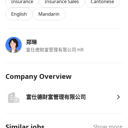
Insurance
Insurance Sales
Cantonese
委任及监管备案交接，确保符合保监局3个月内委任
新RO的要求。
English
Mandarin
• 新规跟进：持续关注香港保险行业监管新规及行业
动态，完成年度反洗钱（AML）、反恐融资（CFT）
等合规培训，确保自身及团队合规知识与时俱进。
郑琳
（一）基本条件
富仕德財富管理有限公司
·HR
• 身份：持有香港永久居民身份证，或持有效香港工
作签证（IANG、高才、优才、专才等，无从业限
制），可全职在香港履职，能通过香港保监局背景
Company Overview
审查。
• 操守：无刑事犯罪记录（尤其金融欺诈、贪污、洗
钱等相关罪名），无破产未复权、重大债务违约记
富仕德財富管理有限公司
录，近5年未因违反《保险业条例》等相关法规被行
业处分，秉持高度诚信与职业操守，无利益冲突相
关记录。
• 语言：精通英文、粤语、普通话，具备流利的听、
Similar jobs
Show more