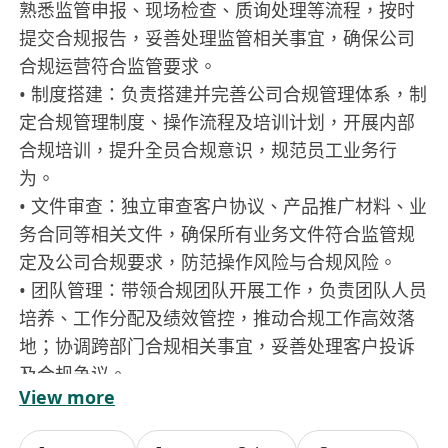
熟悉监管申报、现场检查、质询处理等流程，按时
提交合规报告，妥善处理监管相关事宜，确保公司
合规运营符合监管要求。
• 制度搭建：负责搭建并完善公司合规管理体系，制
定合规管理制度、操作流程及培训计划，开展内部
合规培训，提升全员合规意识，规范员工业务行
为。
• 文件审查：独立审查客户协议、产品推广材料、业
务合同等相关文件，确保所有业务文件符合监管规
定及公司合规要求，防范操作风险与合规风险。
• 团队管理：带领合规团队开展工作，负责团队人员
培养、工作分配及绩效管控，推动合规工作高效落
地；协调跨部门合规相关事宜，妥善处理客户投诉
及合规争议。
View more
• 合规备案：配合公司完成保监局相关备案、审查工
作，履行RO法定职责；若离职，需配合完成新RO