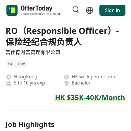
Sign in
RO（Responsible Officer）-
保险经纪合规负责人
富仕德財富管理有限公司
Full Time
HongKong
HK work permit required
5 to 10 yrs exp
Bachelor
HK $35K-40K/Month
Job Highlights