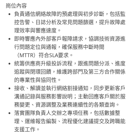
崗位內容
負責通信網絡故障的預處理與初步診斷，包括監
控告警、日誌分析及常見問題篩選，提升故障處
理效率與響應速度。
即時響應內外部客戶報障請求，協調技術資源進
行問題定位與通報，確保服務中斷時間
（MTTR）符合SLA要求。
統籌供應商升級投訴流程，跟進問題分派、進度
追蹤與閉環回饋，維護跨部門及第三方合作關係
的專業性與協同性。
接收、解讀並執行網絡割接通知，同步更新客戶
溝通記錄與服務影響說明；主動回應客戶關於服
務變更、資源調整及業務連續性的各類查詢。
落實團隊負責人交辦之專項任務，包括數據整
理、運維報告編製、流程優化建議提交及跨職能
支援工作。