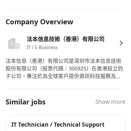
言技術協作。
上5休1，分别是5天夜班，5天晚班，5天早班，完
Company Overview
成这一个周期后连休3天
法本信息技術（香港）有限公司
IT / E-Business
法本信息（香港）有限公司是深圳市法本信息技術
股份有限公司（股票代碼：300925）在香港設立的
子公司，專注於為全球客戶提供資訊科技服務及數
碼化解決方案。作為法本信息在國際市場的重要佈
局，香港公司憑藉總部在中國內地的技術積累與行
業經驗，致力為亞太區及全球客戶提供高效益的數
Similar jobs
Show more
碼轉型服務，協助企業應對技術挑戰，推動業務創
新。
IT Technician / Technical Support