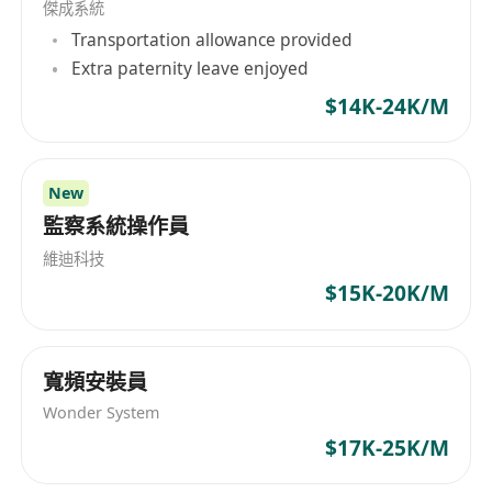
傑成系統
Transportation allowance provided
Extra paternity leave enjoyed
$14K-24K/M
New
監察系統操作員
維迪科技
$15K-20K/M
寬頻安裝員
Wonder System
$17K-25K/M