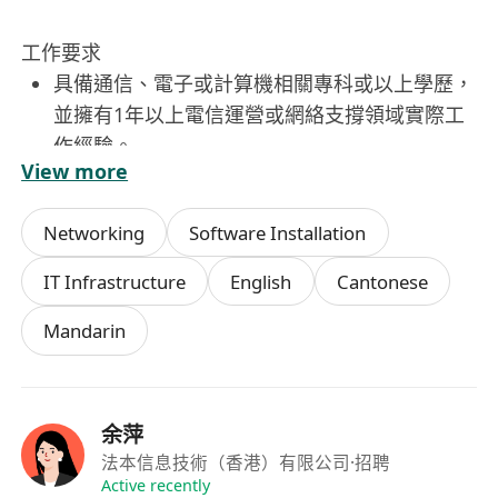
工作要求
具備通信、電子或計算機相關專科或以上學歷，
並擁有1年以上電信運營或網絡支撐領域實際工
作經驗。
View more
扎實掌握SDH/OTN、DWDM、VPLS、MPLS等
核心傳輸與IP承載網技術原理，熟悉海底光纜系
Networking
Software Installation
統組網架構與運維特點。
具備SDH/OTN設備、以太網交換機及IP路由器
IT Infrastructure
English
Cantonese
等主流網絡設備的現場配置、監控與日常管理實
Mandarin
操能力。
熟練操作光功率計、OTDR、誤碼儀、協議分析
儀等常用測試儀表，能獨立完成端到端鏈路故障
排查與性能驗證。
余萍
具備流利粵語、普通話及英語的聽說讀寫能力，
法本信息技術（香港）有限公司
·招聘
可準確理解技術文檔、撰寫英文郵件及參與跨語
Active recently