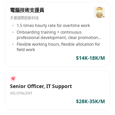
電腦技術支援員
天薈國際創新科技
1.5 times hourly rate for overtime work
Onboarding training + continuous
professional development, clear promotion
path
Flexible working hours, flexible allocation for
field work
$14K-18K/M
Senior Officer, IT Support
VELOTALENT
$28K-35K/M