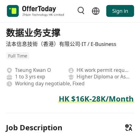
Sign in
数据业务支撑
法本信息技術（香港）有限公司·IT / E-Business
Full Time
Tseung Kwan O
HK work permit required
1 to 3 yrs exp
Higher Diploma or Associate Degree
Working day negotiable, Fixed
HK $16K-28K/Month
Job Description