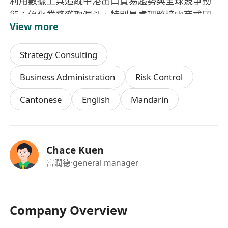
利用數據工具追蹤中港出口貿易趨勢與全球競爭動
態；優化業務獲取漏斗，特別是處理跨境電商或國
View more
際招投標中的複雜節點。
熟練運用ERP系統，對中國內地出口管制與香港/國
Strategy Consulting
際貿易制裁法律進行雙重審查，確保訂單履行、質
量控制及跨境單據的絕對合規。
Business Administration
Risk Control
職位要求：
Cantonese
English
Mandarin
教育背景：具備管理學或商務管理相關專業學士學
位，擁有扎實的組織管理與業務量化分析知識儲
備。
實務經驗：具備深厚的跨國貿易經驗，熟悉大灣區
Chace Kuen
跨境政策。
富潤德
·general manager
專業技能：精通跨境物流、供應鏈管理及國際貿易
法規。具備卓越的市場開拓能力，能獨立策劃產品
的區域市場進入方案。
Company Overview
熟練掌握數字化管理工具，能利用數據驅動決策。