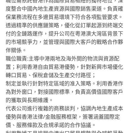
職位需依託香港作為國際貿易樞紐的獨特地位，深
度整合中國內地生產資源與國際銷售渠道。負責確
保業務流程在多邊貿易環境下符合各項監管要求。
透過精準的供應鏈策略，優化從訂單起源到終端交
付的全鏈路運作，提升公司在粵港澳大灣區背景下
的市場競爭力，並管理與國際大客戶的戰略合作夥
伴關係。
職位職責:主導中港兩地及海外間的物流與資源配
置；利用香港自由貿易港優勢，針對新興市場優化
轉口貿易、保稅倉儲及生產交付路徑；
制定並執行針對特定區域的准入策略。利用香港作
為對外窗口，對接國際標準，負責高價值國際客戶
的獲取與長期維護。
代表公司進行複雜的商務談判，協調內地生產成本
優勢與香港法律/金融服務框架，簽署涵蓋國際定
價、服務條款及合規承諾的合作協議。