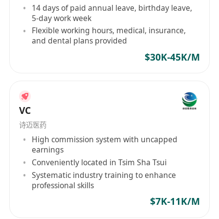
14 days of paid annual leave, birthday leave,
5-day work week
Flexible working hours, medical, insurance,
and dental plans provided
$30K-45K/M
VC
诗迈医药
High commission system with uncapped
earnings
Conveniently located in Tsim Sha Tsui
Systematic industry training to enhance
professional skills
$7K-11K/M