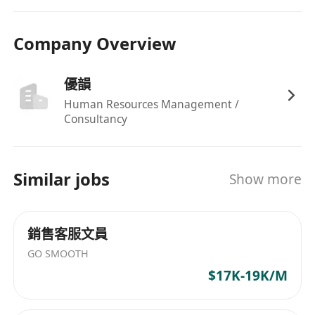
證（高才通）、優秀人才入境計劃（優才通）、
非本地畢業生留港／回港就業安排（IANG）、
Company Overview
受養人入境簽證或其他合法工作許可。
福利
優韻
享十三個月薪酬及年終花紅，按公司年度營運表
Human Resources Management /
Consultancy
現及個人績效發放。
彈性工時安排，支援員工平衡工作與生活需求。
享有14天有薪年假，另按《僱傭條例》享有法定
Similar jobs
Show more
公眾假期及病假。
提供交通津貼，減輕通勤負擔。
全面保險計劃（涵蓋醫療、住院及意外保障），
銷售客服文員
並開放使用合作機構之休閒及運動設施。
GO SMOOTH
$17K-19K/M