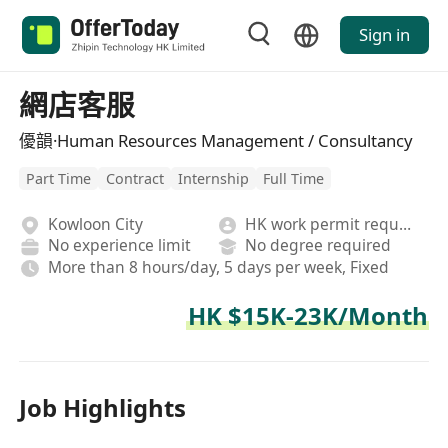
Sign in
網店客服
優韻·Human Resources Management / Consultancy
Part Time
Contract
Internship
Full Time
Kowloon City
HK work permit required
No experience limit
No degree required
More than 8 hours/day, 5 days per week, Fixed
HK $15K-23K/Month
Job Highlights