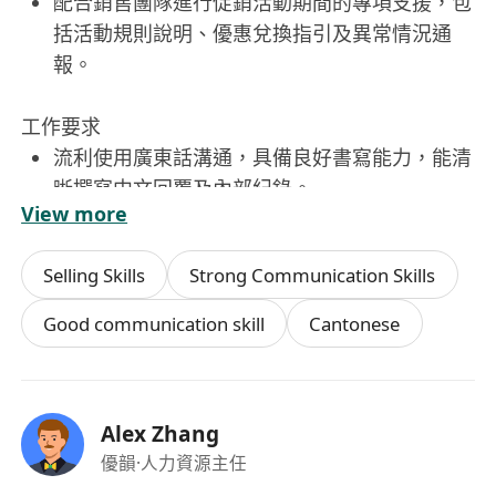
配合銷售團隊進行促銷活動期間的專項支援，包
括活動規則說明、優惠兌換指引及異常情況通
報。
工作要求
流利使用廣東話溝通，具備良好書寫能力，能清
晰撰寫中文回覆及內部紀錄。
View more
具基本電腦操作能力，熟悉常用辦公軟體（如
Excel、Word）及主流客服系統（如Shopify後
Selling Skills
Strong Communication Skills
臺、Zendesk或類似平臺）者優先。
具備同理心與情緒管理能力，能在壓力下保持耐
Good communication skill
Cantonese
心與積極態度，有效處理情緒化客戶。
不拘學歷與工作經驗，歡迎應屆畢業生及轉職人
士；具零售、電商或客服相關經驗者將獲優先考
Alex Zhang
慮。
優韻
·人力資源主任
須為香港永久居民，或持有有效之高端人才通行