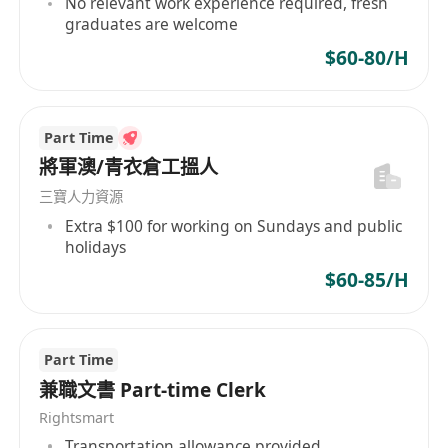
No relevant work experience required, fresh
工作要求：
graduates are welcome
持有有效外國籍護照及香港特區政府核發之「補
$60-80/H
充勞工許可」（俗稱外勞配額），並符合入境處
就該職位之僱傭條件；
具備中學畢業或以上學歷，熟悉中文（粵語及書
Part Time
面語）溝通與書寫，具基本英語讀寫能力者優
將軍澳/青衣倉工搵人
先；
三寶人力資源
熟練操作Microsoft Office系列軟件（Word、
Extra $100 for working on Sundays and public
Excel、Outlook等），能獨立完成文書處理及數
holidays
據彙整；
$60-85/H
具備良好責任心、細心度及時間管理能力，能配
合團隊節奏並按時完成交辦事項；
無需相關工作經驗，歡迎具學習熱誠及穩定出勤
Part Time
意願之新入職人士應徵。
兼職文書 Part-time Clerk
Rightsmart
福利：
Transportation allowance provided