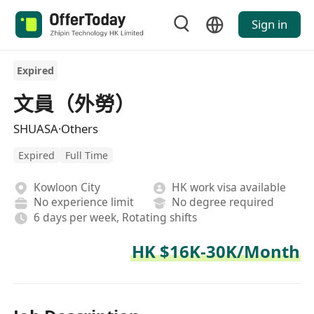
Sign in
Expired
文員（外勞）
SHUASA·Others
Expired
Full Time
Kowloon City
HK work visa available
No experience limit
No degree required
6 days per week, Rotating shifts
HK $16K-30K/Month