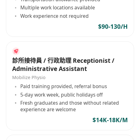
提供具市場競爭力之月薪，按月以銀行轉賬方式
Multiple work locations available
支付，並嚴格遵守香港《僱傭條例》規定之法定
Work experience not required
薪酬標準；
$90-130/H
享有法定公眾假期、有薪年假（按服務年資遞
增，首年7天起）、病假及產假／侍產假等法定
權益；
僱主按《僱傭條例》為員工購買強制性公積金
診所接待員 / 行政助理 Receptionist /
（MPF），供款比例符合法例最低要求；
Administrative Assistant
提供職前及在職培訓，協助熟悉本地辦公流程、
Mobilize Physio
語言環境及職務技能；
Paid training provided, referral bonus
設有清晰晉升路徑及表現評核機制，表現優異且
5-day work week, public holidays off
合約續期意向明確者，將獲優先考慮內部調遷或
Fresh graduates and those without related
長期聘用安排。
experience are welcome
$14K-18K/M