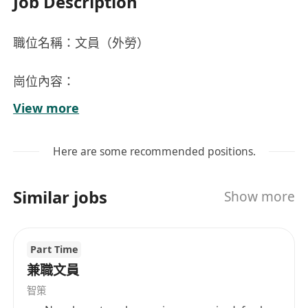
Job Description
職位名稱：文員（外勞）
崗位內容：
負責日常文件整理、歸檔及資料輸入，確保資料
View more
準確性與即時更新；
處理來往郵件、電話及傳真，協助部門間溝通協
Here are some recommended positions.
調；
支援會議安排，包括場地預訂、會議記錄撰寫及
Similar jobs
Show more
會議資料準備；
協助填寫及跟進各類行政表格、申請表及政府相
關文件；
Part Time
執行主管指派之其他一般文書及辦公室支援工
兼職文員
作。
智策