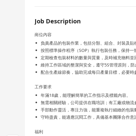
Job Description
崗位內容
負責產品的包裝作業，包括分類、組合、封裝及貼
按照標準操作程序（SOP）執行包裝任務，保持一
定期檢查包裝材料的數量與質量，及時補充物料並
維持工作區域的整潔與安全，遵守5S管理原則，防
配合生產線節奏，協助完成每日產量目標，必要時
工作要求
年滿18歲，能理解簡單的工作指示及標籤內容。
無需相關經驗，公司提供在職培訓；有工廠或物流
手部動作靈活，專注力強，能重複執行細緻的包裝
守時盡責，能適應沉悶工作，具備基本團隊合作意
福利