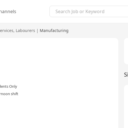
hannels
ervices
,
Labourers
|
Manufacturing
S
dents Only
rnoon shift