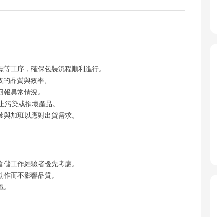
標等工序，確保包裝流程順利進行。
致的品質與效率。
回報異常情況。
止污染或損壞產品。
參與加班以應對出貨需求。
倉儲工作經驗者優先考慮。
動作而不影響品質。
識。