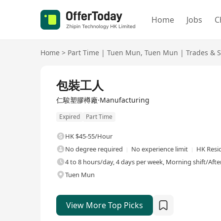
Home
Jobs
C
Home
>
Part Time
|
Tuen Mun
,
Tuen Mun
|
Trades & S
包裝工人
仁駿塑膠樽廠·Manufacturing
Expired
Part Time
HK $45-55/Hour
No degree required
No experience limit
HK Resi
4 to 8 hours/day, 4 days per week, Morning shift/Afte
Tuen Mun
View More Top Picks