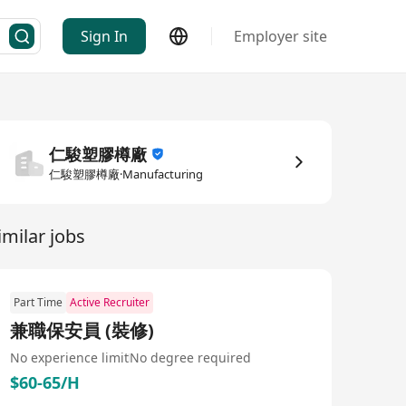
Sign In
Employer site
仁駿塑膠樽廠
仁駿塑膠樽廠·Manufacturing
imilar jobs
Part Time
Active Recruiter
兼職保安員 (裝修)
No experience limit
No degree required
$60-65/H