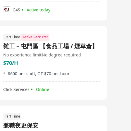
G4S
Active today
Part Time
Active Recruiter
雜工 – 屯門區 【食品工場 / 煙草倉】
No experience limit
No degree required
$70/H
$600 per shift, OT $70 per hour
Click Services
Online
Part Time
兼職夜更保安