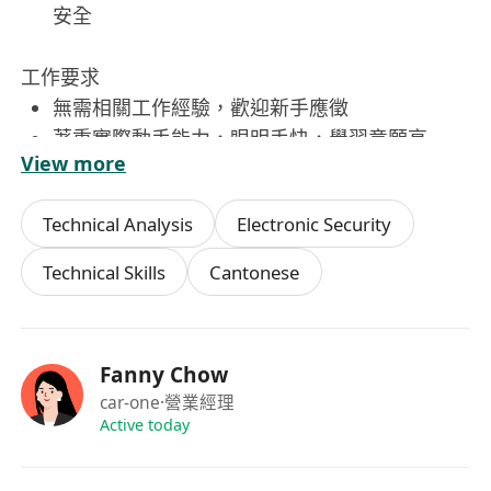
安全
工作要求
無需相關工作經驗，歡迎新手應徵
著重實際動手能力，眼明手快，學習意願高
View more
能接受基本職前培訓，快速掌握洗車技術與流程
工作態度認真，注重細節，具備責任感
Technical Analysis
Electronic Security
可適應戶外或半戶外工作環境，體力佳者尤佳
Technical Skills
Cantonese
福利
提供在職基本培訓，幫助新人快速上手
每日提供免費午餐
Fanny Chow
car-one
·營業經理
Active today