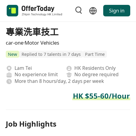
Sign in
專業洗車技工
car-one·Motor Vehicles
New
Replied to 7 talents in 7 days
Part Time
Lam Tei
HK Residents Only
No experience limit
No degree required
More than 8 hours/day, 2 days per week
HK $55-60/Hour
Job Highlights