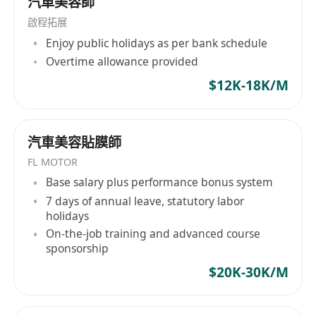
汽車美容師
啟程拓展
Enjoy public holidays as per bank schedule
Overtime allowance provided
$12K-18K/M
汽車美容貼膜師
FL MOTOR
Base salary plus performance bonus system
7 days of annual leave, statutory labor
holidays
On-the-job training and advanced course
sponsorship
$20K-30K/M