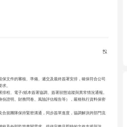
投保文件的審核、準備、遞交及最終簽署安排，確保符合公司
要求。
署排程、電子/紙本簽署協調、簽署狀態追蹤與異常情況通報。
身份證明、財務問卷、風險評估報告等），嚴格執行資料保密
及合規團隊保持緊密溝通，同步簽單進度，協調解決跨部門流
稽核及外部監管查閱需求，提供完整且即時的文件支援與說