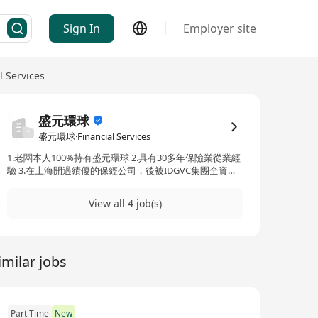
Sign In
Employer site
l Services
盛元環球
盛元環球·Financial Services
1.老闆本人100%持有盛元環球 2.具有30多年保險業從業經
驗 3.在上海開過績優的保經公司，後被IDGVC集團全資收
購，收購方與貴州茅台合資成立華貴人壽 4.台灣保經公司
目前於2025年12月被上市集團收購51%，準備合併幾家被
View all 4 job(s)
收購的中型保經公司在台灣上市4.在港於2025年9/4完成收
購一家保經公司更名為盛元環球財富管理公司 5.在兩岸3地
涉略港險已經超過10年 6.企圖心是五年內成為香港前五大
broker7.業務勢頭強勁，歡迎有企圖心跟行政經驗同仁加
imilar jobs
入！
Part Time
New