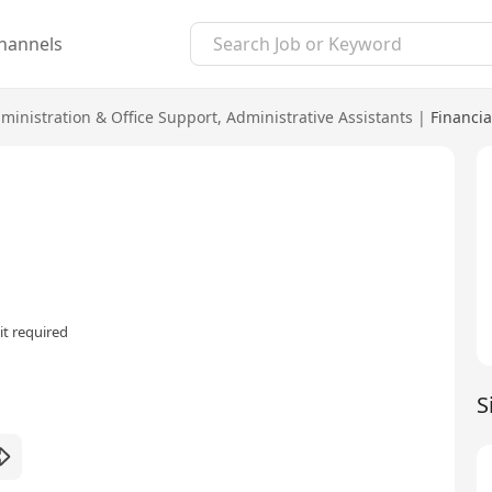
hannels
ministration & Office Support
,
Administrative Assistants
|
Financia
t required
S