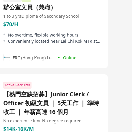
辦公室文員（兼職）
1 to 3 yrs
Diploma of Secondary School
$70/H
No overtime, flexible working hours
Conveniently located near Lai Chi Kok MTR station
FRC (Hong Kong) Limited
Online
Active Recruiter
【熱門空缺招募】Junior Clerk /
Officer 初級文員 ｜ 5天工作 ｜ 準時
收工 ｜ 年薪高達 16 個月
No experience limit
No degree required
$14K-16K/M