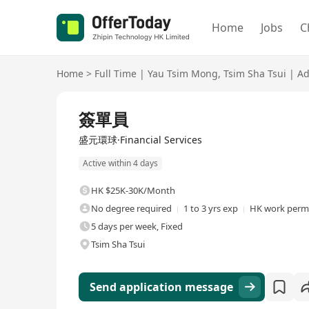
Home
Jobs
C
Home
>
Full Time
|
Yau Tsim Mong
,
Tsim Sha Tsui
|
Ad
Full Time
簽單員
盛元環球·Financial Services
Active within 4 days
HK $25K-30K/Month
No degree required
1 to 3 yrs exp
HK work permi
5 days per week, Fixed
Tsim Sha Tsui
Send application message