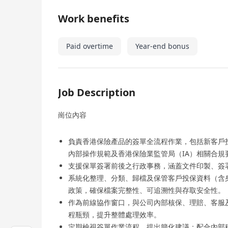
Work benefits
Paid overtime
Year-end bonus
Job Description
崗位內容
負責香港保險產品的簽單全流程作業，包括新客戶
內部操作規範及香港保險業監管局（IA）相關合規
支援保單簽署前後之行政事務，涵蓋文件印製、簽
系統化整理、分類、歸檔及保管客戶投保資料（含
政策，確保檔案完整性、可追溯性與存取安全性。
作為前線協作窗口，與公司內部核保、理賠、客服
程瓶頸，提升整體處理效率。
定期檢視簽單作業流程，提出簡化建議；配合內部