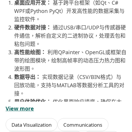
桌面应用开发：
基于跨平台框架（如Qt、C#
WPF或Python PyQt）开发高性能的数据采集与
监控软件。
硬件数据对接：
通过USB/串口/UDP与传感器硬
件通信，解析自定义的二进制协议，处理丢包和
粘包问题。
高性能绘图：
利用QPainter、OpenGL或框架自
带的绘图模块，绘制高帧率的动态压力热力图和
波形图。
数据导出：
实现数据记录（CSV/BIN格式）与
回放功能，支持与MATLAB等数据分析工具的对
接。
用户体验优化：
优化界面响应速度，确保在大
View more
量传感器单元（如4096个测点）同时刷新时界
面依然流畅。
Data Visualization
Communications
任职要求：