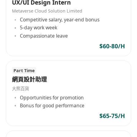
UX/UI Design Intern
Metaverse Cloud Solution Limited
Competitive salary, year-end bonus
5-day work week
Compassionate leave
$60-80/H
Part Time
網頁設計助理
大熊百貨
Opportunities for promotion
Bonus for good performance
$65-75/H