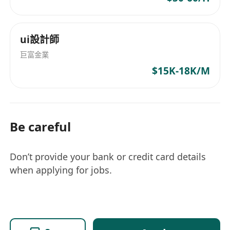
ui設計師
巨富金業
$15K-18K/M
Be careful
Don’t provide your bank or credit card details
when applying for jobs.