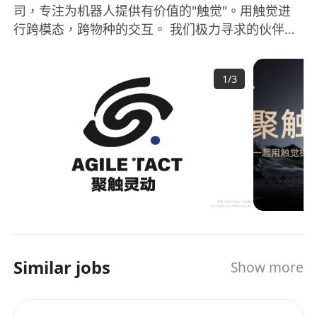
司，专注为机器人提供有价值的"触觉"。用触觉进
行跨模态，跨物种的交互。 我们极力寻求的伙伴
是： •想做事，又能做事的小伙伴； •对机器人行业
抱有热情； •本身对创业公司有一定兴趣，而非去不
1
/
3
了大厂的妥协之举。 •公司为香港公司，可以提供签
证续约过程中公司需要协助的资料。 •为更加接近机
器人行业上下游，公司办公地在深圳。为保证候选
人工作之余的充分休息。会要求候选人工作日常驻
深圳。
Similar jobs
Show more