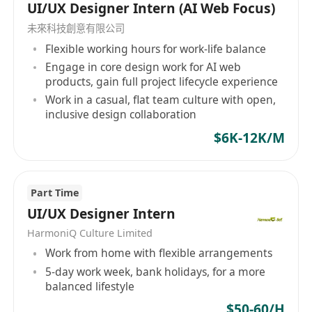
UI/UX Designer Intern (AI Web Focus)
未來科技創意有限公司
Flexible working hours for work-life balance
Engage in core design work for AI web
products, gain full project lifecycle experience
Work in a casual, flat team culture with open,
inclusive design collaboration
$6K-12K/M
Part Time
UI/UX Designer Intern
HarmoniQ Culture Limited
Work from home with flexible arrangements
5-day work week, bank holidays, for a more
balanced lifestyle
$50-60/H