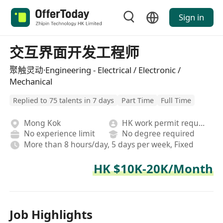
Sign in
交互界面开发工程师
聚触灵动·Engineering - Electrical / Electronic /
Mechanical
Replied to 75 talents in 7 days
Part Time
Full Time
Mong Kok
HK work permit required
No experience limit
No degree required
More than 8 hours/day, 5 days per week, Fixed
HK $10K-20K/Month
Job Highlights