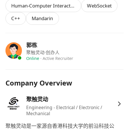
语言与框架：
扎实的C++或Python基础，精通
Human-Computer Interaction
WebSocket
Qt（QML/QWidget）
或
PyQt/PySide
。如果
C++
Mandarin
使用C#，需精通WPF及MVVM模式。
数据可视化：
熟悉Qt Charts、Qwt、或者基于
OpenGL的自定义绘图控件。
通信协议：
熟悉串口通信、TCP/UDP Socket编
郭栋
程，能看懂并处理十六进制数据。
聚触灵动
·创办人
多线程编程：
必须精通多线程开发，能够将UI
Online
·
Active Recruiter
线程与数据采集线程分离，防止界面卡死。
加分项：
Company Overview
熟悉CMake或Conan等构建工具。
有机器人力控、夹爪或触觉传感器相关的软
聚触灵动
件开发经验。
Engineering - Electrical / Electronic /
Mechanical
聚触灵动是一家源自香港科技大学的前沿科技公