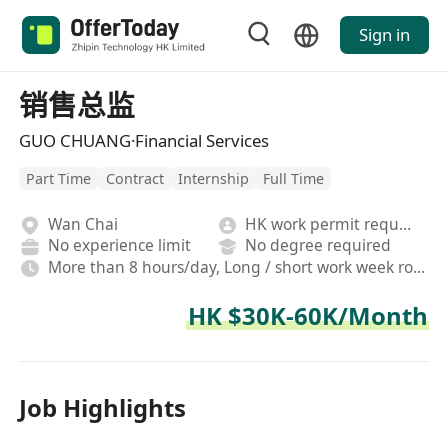
Sign in
销售总监
GUO CHUANG·Financial Services
Part Time
Contract
Internship
Full Time
Wan Chai
HK work permit required
No experience limit
No degree required
More than 8 hours/day, Long / short work week rotation, Hybrid,On-site,Fixed, Rotating shifts
HK $30K-60K/Month
Job Highlights