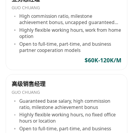
GUO CHUANG
High commission ratio, milestone
achievement bonus, uncapped guaranteed
salary
Highly flexible working hours, work from home
option
Open to full-time, part-time, and business
partner cooperation models
$60K-120K/M
高级销售经理
GUO CHUANG
Guaranteed base salary, high commission
ratio, milestone achievement bonus
Highly flexible working hours, no fixed office
hours or location
Open to full-time, part-time, and business