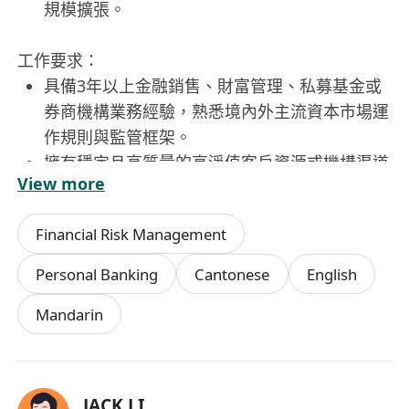
規模擴張。
工作要求：
具備3年以上金融銷售、財富管理、私募基金或
券商機構業務經驗，熟悉境內外主流資本市場運
作規則與監管框架。
擁有穩定且高質量的高淨值客戶資源或機構渠道
View more
網絡，能快速啟動業務並實現業績轉化。
對AI量化技術、市值管理邏輯及數字資產市場具
Financial Risk Management
備基本認知，學習意願強，能理解並傳遞產品核
心價值。
Personal Banking
Cantonese
English
結果導向思維突出，擅長自主規劃時間與目標，
Mandarin
具備優秀的溝通能力、談判技巧與客戶信任建立
能力。
認同公司「財務自由、人身自由、時間自由」的
價值主張，願意以長期主義視角投入事業共建，
JACK LI