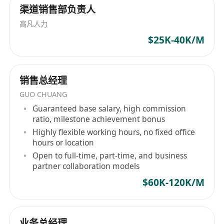
渠道销售部负责人
高凡人力
$25K-40K/M
销售总经理
GUO CHUANG
Guaranteed base salary, high commission
ratio, milestone achievement bonus
Highly flexible working hours, no fixed office
hours or location
Open to full-time, part-time, and business
partner collaboration models
$60K-120K/M
业务总经理