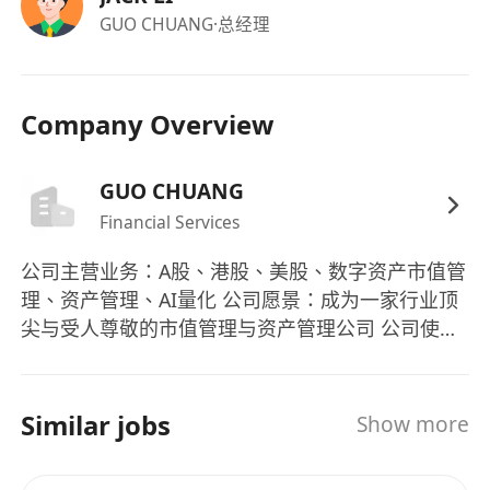
接受多元化合作模式（全職／兼職／合伙人）。
GUO CHUANG
·总经理
福利：
具備責任底薪，上不封頂，確保基本收入保障與
Company Overview
成長空間並存。
高比例銷售提成與階段性達標獎金，報酬與個人
GUO CHUANG
貢獻直接掛鉤。
Financial Services
工作時間高度彈性，不限制固定辦公時段與地
點，以成果交付為核心考核標準。
公司主营业务：A股、港股、美股、数字资产市值管
開放全職、兼職及業務合伙人三種合作模式，支
理、资产管理、AI量化 公司愿景：成为一家行业顶
持個體事業路徑多元發展。
尖与受人尊敬的市值管理与资产管理公司 公司使
參與公司核心業務決策與利潤分享機制，優秀者
命：带领客户、合伙伙伴与员工实现财务自由、人
可晉升為銷售總監或成為聯合創始合夥人。
身自由、时间自由
Similar jobs
Show more