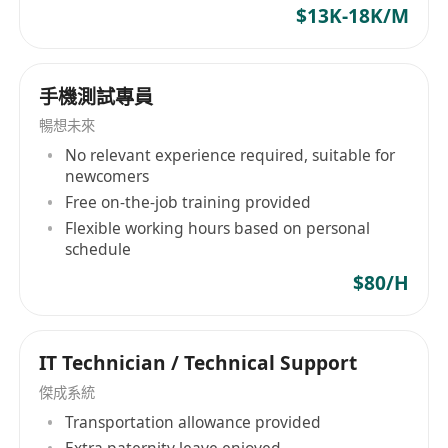
$13K-18K/M
通過學術界（IEEE Fellow網絡）、產業界
（Fortune 500 CISO圈層）及政府（網信辦智庫）
人脈，引入國家級科研課題或戰略投資。
手機測試專員
4.技術決策顧問
每季度發布《全球威脅態勢與技術演進白皮書》，
暢想未來
預判零信任、Post-量子密碼等方向。
No relevant experience required, suitable for
newcomers
5.人才磁吸效應
Free on-the-job training provided
以個人聲望吸引諾獎實驗室成員、ACM傑出科學家
Flexible working hours based on personal
等加入，例如曾主導過IEEE安全標準工作組者優
schedule
先。
$80/H
職位要求
：
硬性門檻
：
博士學歷且近5年持續產出CCF-A類論文或IETF RFC
IT Technician / Technical Support
標準文檔。
傑成系統
10年以上實際攻防經驗（如曾任NSA紅隊顧問）。
Transportation allowance provided
軟性能力
：
Extra paternity leave enjoyed