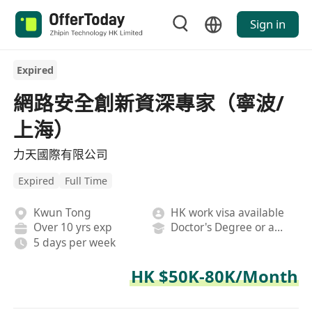
Sign in
Expired
網路安全創新資深專家（寧波/
上海）
力天國際有限公司
Expired
Full Time
Kwun Tong
HK work visa available
Over 10 yrs exp
Doctor's Degree or above
5 days per week
HK $50K-80K/Month