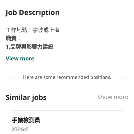
Job Description
工作地點：寧波或上海
職責
：
1.品牌與影響力建設
擔任公司數位安全創新技術發言人，定期於Black
View more
Hat、RSA Conference等國際頂級峰會發表前瞻演
講，並參與主流媒體訪談。
Here are some recommended positions.
輸出權威行業報告，塑造公司技術領導者形象。
2.戰略生態構建
Similar jobs
Show more
對接MIT CSAIL、中科院等頂尖科研機構，主導聯合
實驗室設立或國際標準（如ISO/IEC 27001）制定。
推動產學研合作項目落地，例如量子加密、AI攻防
手機檢測員
等前沿領域。
富達電訊
3.高端資源整合