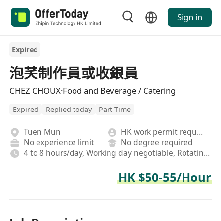
Sign in
Expired
泡芺制作員或收銀員
CHEZ CHOUX·Food and Beverage / Catering
Expired
Replied today
Part Time
Tuen Mun
HK work permit required
No experience limit
No degree required
4 to 8 hours/day, Working day negotiable, Rotating shifts
HK $50-55/Hour