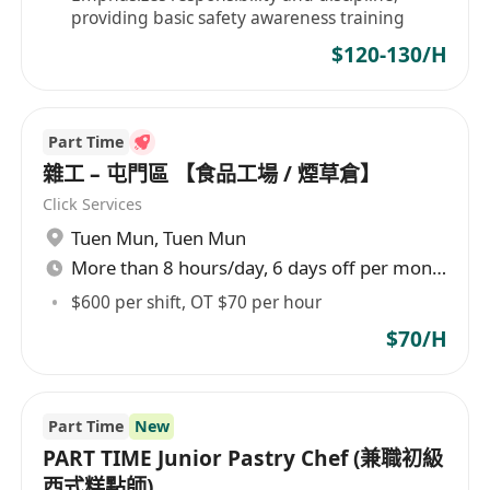
providing basic safety awareness training
$120-130/H
Part Time
雜工 – 屯門區 【食品工場 / 煙草倉】
Click Services
Tuen Mun
,
Tuen Mun
More than 8 hours/day, 6 days off per month
$600 per shift, OT $70 per hour
$70/H
Part Time
New
PART TIME Junior Pastry Chef (兼職初級
西式糕點師)