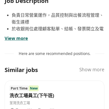
Job Description
負責日常營業運作，品質控制與出餐流程管理、
衛生達標
於收銀崗位處理顧客點單、結帳、發票開立及電
子支付操作，維持高效準確之交易流程
View more
協同團隊監控供應鏈各環節，包括食材驗收、庫
存盤點、保質期追蹤及冷鏈管理
Here are some recommended positions.
主動巡視店面環境與設備運作狀況，即時通報並
協助處理異常情況（如機器故障、物料短缺或清
Similar jobs
Show more
潔死角），保障營運順暢
支援門店日常清潔、陳設整理與顧客服務，展現
親切有禮之態度，回應查詢、處理簡單投訴，提
Part Time
New
升顧客滿意度
洗衣工場員工(下午班)
荃灣洗衣工場
工作要求