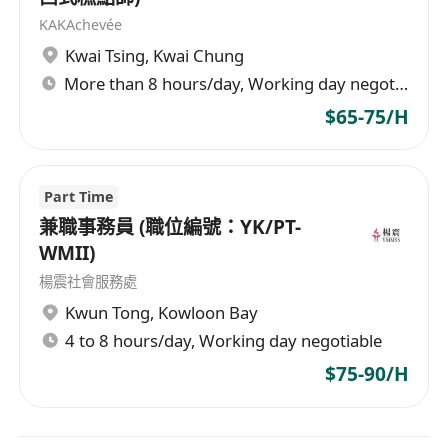
KAKAchevée
Kwai Tsing
,
Kwai Chung
More than 8 hours/day, Working day negotiable
$65-75/H
Part Time
兼職事務員 (職位編號：YK/PT-
WMII)
楊震社會服務處
Kwun Tong
,
Kowloon Bay
4 to 8 hours/day, Working day negotiable
$75-90/H