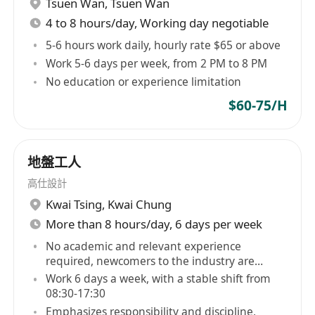
Tsuen Wan
,
Tsuen Wan
具備良好廣東話溝通能力，能清晰與顧客及同事
4 to 8 hours/day, Working day negotiable
交流；懂普通話及基礎英文為佳，可應對多元顧
客羣
5-6 hours work daily, hourly rate $65 or above
無學歷及經驗限制，歡迎新人加入；具烘焙、飲
Work 5-6 days per week, from 2 PM to 8 PM
No education or experience limitation
品製作或零售服務經驗者優先考慮
須為香港永久性居民或持有合法在港工作許可
$60-75/H
能適應輪班制，每日本班次由中午12:00至晚上
21:00，需配合星期一至日之排班安排，具備彈
性工時適應力
地盤工人
具責任感、積極主動，面對高峯時段或突發狀況
高仕設計
能保持冷靜，具備基本問題分析與協作解決能力
Kwai Tsing
,
Kwai Chung
More than 8 hours/day, 6 days per week
福利
No academic and relevant experience
膳食津貼
required, newcomers to the industry are
welcome
Work 6 days a week, with a stable shift from
加班津貼
08:30-17:30
Emphasizes responsibility and discipline,