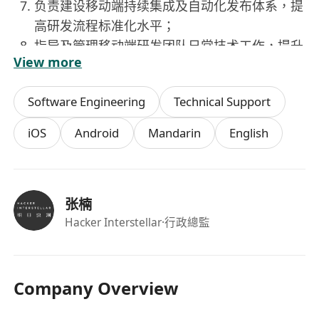
负责建设移动端持续集成及自动化发布体系，提
高研发流程标准化水平；
指导及管理移动端研发团队日常技术工作，提升
View more
团队整体技术能力；
与产品、后端研发及测试团队保持密切协作，推
Software Engineering
Technical Support
动公司核心产品持续优化与迭代升级；
持续跟踪移动互联网行业前沿技术发展趋势，并
iOS
Android
Mandarin
English
结合公司业务发展需求推动技术创新。
任职要求：
具备计算机科学或相关专业本科及以上学历；
张楠
具备五年以上移动互联网开发经验，并具有大型
Hacker Interstellar
·行政總監
移动应用系统架构设计经验；
精通 iOS 或 Android 平台开发技术，并熟悉另
一平台开发机制；
Company Overview
熟悉主流移动端架构设计模式，包括 MVC、
MVVM 及组件化架构设计；