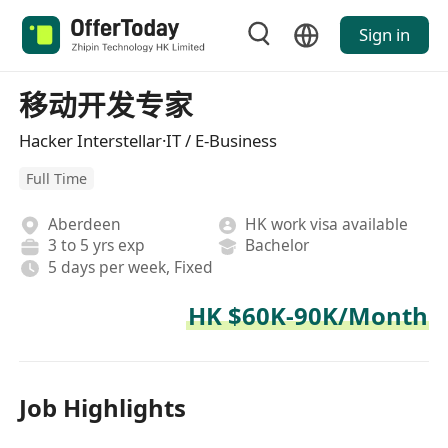
Sign in
移动开发专家
Hacker Interstellar·IT / E-Business
Full Time
Aberdeen
HK work visa available
3 to 5 yrs exp
Bachelor
5 days per week, Fixed
HK $60K-90K/Month
Job Highlights