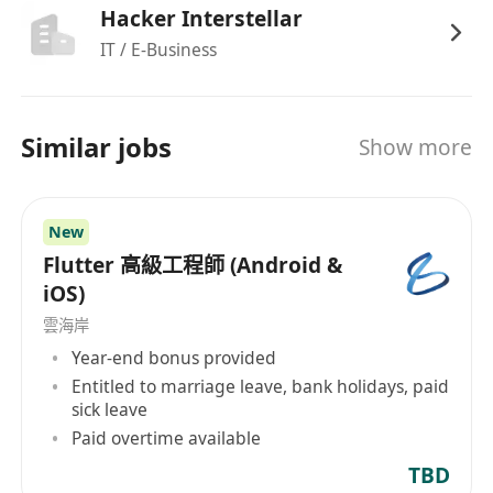
具备复杂移动端系统性能优化经验，包括应用稳
Hacker Interstellar
定性优化及系统资源管理优化；
IT / E-Business
熟悉跨平台移动开发技术框架，例如 Flutter 或
React Native；
具备技术团队指导经验，能够带领研发团队完成
Similar jobs
Show more
复杂项目实施；
具备良好的跨团队沟通能力及技术方案制定能
力。
New
具有海外app研发经验等。
Flutter 高級工程師 (Android &
iOS)
雲海岸
Year-end bonus provided
Entitled to marriage leave, bank holidays, paid
sick leave
Paid overtime available
TBD