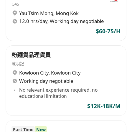
期望薪酬：
G4S
Yau Tsim Mong
,
Mong Kok
12.0 hrs/day, Working day negotiable
$60-75/H
粉麵貨品理貨員
陳明記
Kowloon City
,
Kowloon City
Working day negotiable
No relevant experience required, no
educational limitation
$12K-18K/M
Part Time
New