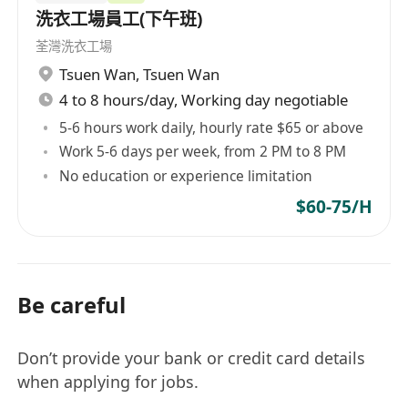
洗衣工場員工(下午班)
荃灣洗衣工場
Tsuen Wan
,
Tsuen Wan
4 to 8 hours/day, Working day negotiable
5-6 hours work daily, hourly rate $65 or above
Work 5-6 days per week, from 2 PM to 8 PM
No education or experience limitation
$60-75/H
Be careful
Don’t provide your bank or credit card details
when applying for jobs.