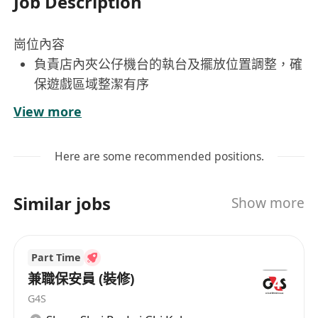
Job Description
崗位內容
負責店內夾公仔機台的執台及擺放位置調整，確
保遊戲區域整潔有序
定期清點機台回幣情況，確保幣機運作正常
View more
進行店鋪日常清潔工作，包括地面、機台表面及
公共區域衛生維護
Here are some recommended positions.
協助簡單機械故障排查與基礎維修，確保設備正
常運作
Similar jobs
Show more
管理倉庫物品存取，做好補貨及庫存登記
工作要求
Part Time
每星期至少可安排3-4天上班，能配合輪班制度
兼職保安員 (裝修)
具備責任心，工作認真細緻，準時出勤
G4S
擁有良好溝通能力