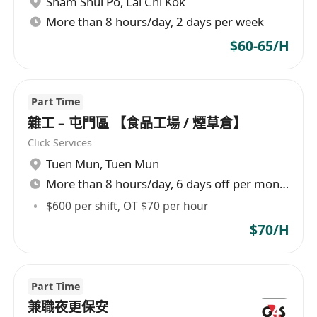
Sham Shui Po
,
Lai Chi Kok
能獨立處理突發狀況，如機器異常或顧客糾紛等
More than 8 hours/day, 2 days per week
情況
有獨立工作經驗者優先考慮
$60-65/H
姓名：
年齡：
Part Time
雜工 – 屯門區 【食品工場 / 煙草倉】
性別：
居住地點：
Click Services
工作經驗和任職時期：
Tuen Mun
,
Tuen Mun
離職原因：
More than 8 hours/day, 6 days off per month
現時有在職工作嗎？
$600 per shift, OT $70 per hour
簡單講解你為什麼適合這份工作：
$70/H
可上班店鋪地區(葵廣/元朗)：
每星期可上班日數：
星期六/日/公眾假期能否上班？
Part Time
可到職日期：
兼職夜更保安