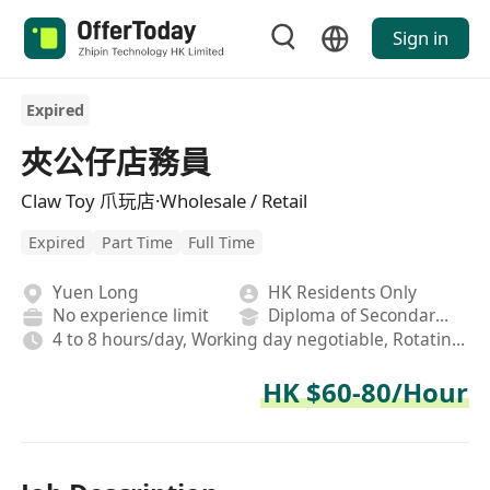
Sign in
Expired
夾公仔店務員
Claw Toy 爪玩店·Wholesale / Retail
Expired
Part Time
Full Time
Yuen Long
HK Residents Only
No experience limit
Diploma of Secondary School
4 to 8 hours/day, Working day negotiable, Rotating shifts
HK $60-80/Hour