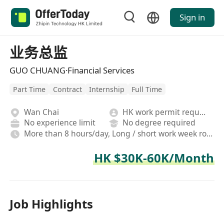
Sign in
业务总监
GUO CHUANG·Financial Services
Part Time
Contract
Internship
Full Time
Wan Chai
HK work permit required
No experience limit
No degree required
More than 8 hours/day, Long / short work week rotation, Hybrid,On-site,Fixed, Rotating shifts
HK $30K-60K/Month
Job Highlights