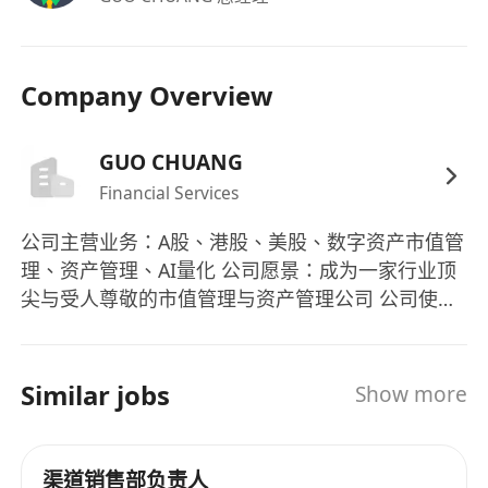
福利：
具備責任底薪，上不封頂，確保基本收入保障與
Company Overview
成長空間並存。
高比例銷售提成與階段性達標獎金，報酬與個人
GUO CHUANG
貢獻直接掛鉤。
Financial Services
工作時間高度彈性，不限制固定辦公時段與地
點，以成果交付為核心考核標準。
公司主营业务：A股、港股、美股、数字资产市值管
開放全職、兼職及業務合伙人三種合作模式，支
理、资产管理、AI量化 公司愿景：成为一家行业顶
持個體事業路徑多元發展。
尖与受人尊敬的市值管理与资产管理公司 公司使
參與公司核心業務決策與利潤分享機制，優秀者
命：带领客户、合伙伙伴与员工实现财务自由、人
可晉升為銷售總監或成為聯合創始合夥人。
身自由、时间自由
Similar jobs
Show more
渠道销售部负责人