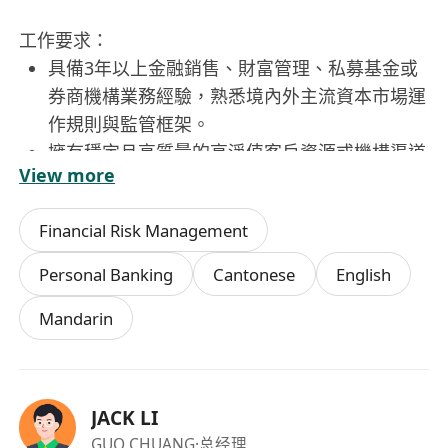
工作要求：
具備3年以上金融銷售、財富管理、私募基金或
券商機構業務經驗，熟悉境內外主流資本市場運
作規則與監管框架。
擁有穩定且高質量的高淨值客戶資源或機構渠道
View more
網絡，能快速啟動業務並實現業績轉化。
對AI量化技術、市值管理邏輯及數字資產市場具
Financial Risk Management
備基本認知，學習意願強，能理解並傳遞產品核
心價值。
Personal Banking
Cantonese
English
結果導向思維突出，擅長自主規劃時間與目標，
Mandarin
具備優秀的溝通能力、談判技巧與客戶信任建立
能力。
認同公司「財務自由、人身自由、時間自由」的
價值主張，願意以長期主義視角投入事業共建，
JACK LI
接受多元化合作模式（全職／兼職／合伙人）。
GUO CHUANG
·总经理