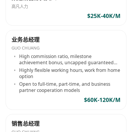
高凡人力
$25K-40K/M
业务总经理
GUO CHUANG
High commission ratio, milestone
achievement bonus, uncapped guaranteed
salary
Highly flexible working hours, work from home
option
Open to full-time, part-time, and business
partner cooperation models
$60K-120K/M
销售总经理
GUO CHUANG