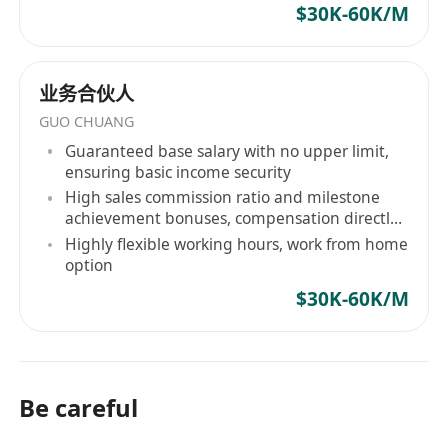
$30K-60K/M
业务合伙人
GUO CHUANG
Guaranteed base salary with no upper limit,
ensuring basic income security
High sales commission ratio and milestone
achievement bonuses, compensation directly
linked to contribution
Highly flexible working hours, work from home
option
$30K-60K/M
Be careful