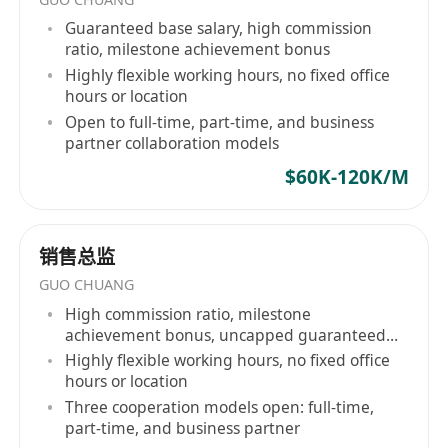
Guaranteed base salary, high commission
ratio, milestone achievement bonus
Highly flexible working hours, no fixed office
hours or location
Open to full-time, part-time, and business
partner collaboration models
$60K-120K/M
销售总监
GUO CHUANG
High commission ratio, milestone
achievement bonus, uncapped guaranteed
salary
Highly flexible working hours, no fixed office
hours or location
Three cooperation models open: full-time,
part-time, and business partner