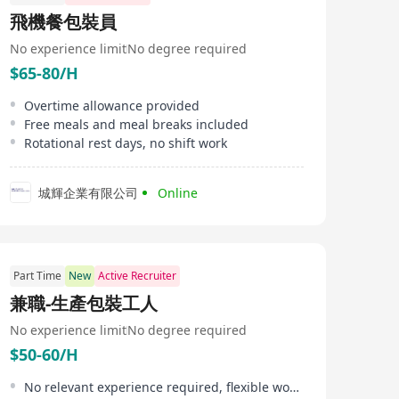
飛機餐包裝員
No experience limit
No degree required
$65-80/H
Overtime allowance provided
Free meals and meal breaks included
Rotational rest days, no shift work
城輝企業有限公司
Online
Part Time
New
Active Recruiter
兼職-生產包裝工人
No experience limit
No degree required
$50-60/H
No relevant experience required, flexible working hours