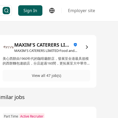
Sign In
Employer site
MAXIM'S CATERERS LIMITED
MAXIM'S CATERERS LIMITED·Food and Beverage / Catering
美心西餅由1960年代的咖啡廳餅店，發展至全港最具規模
的西餅麵包連鎖店，分店超過160間，更拓展至大中華市
場。美心西餅一直為顧客提供卓越之品質、服務、價值、
創意及便利。在產品研發方面屢創新猷，不斷為顧客帶來
View all 47 job(s)
新鮮感。
imilar jobs
Part Time
Active Recruiter