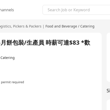
hannels
gistics
,
Pickers & Packers
|
Food and Beverage / Catering
26月餅包裝/生產員 時薪可達$83 *歡
 Catering
 permit required
S