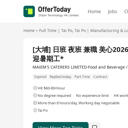
Home
Jobs
C
Home
>
Full Time
|
Tai Po
,
Tai Po
|
Manufacturing & Lo
Full Time
[大埔] 日班 夜班 兼職 美心20
迎暑期工*
MAXIM'S CATERERS LIMITED·Food and Beverage /
Expired
Replied today
Part Time
Contract
HK $60-80/Hour
No degree required
No experience limit
HK work
More than 8 hours/day, Working day negotiable
Tai Po