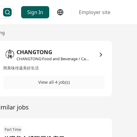
Sign In
Employer site
ing
CHANGTONG
CHANGTONG·Food and Beverage / Catering
用美味传递美好生活
View all 4 job(s)
imilar jobs
Part Time