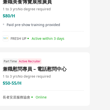
兼職美食博覽展推廣員
1 to 3 yrs
No degree required
$80/H
Paid pre-show training provided
FRESH UP
Active within 3 days
Part Time
Active Recruiter
兼職慰問專員 – 電話慰問中心
1 to 3 yrs
No degree required
$50-55/H
長者安居服務協會
Online