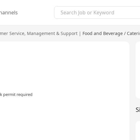
hannels
mer Service
,
Management & Support
|
Food and Beverage / Cater
k permit required
S