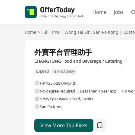
Home
Jobs
C
Home
>
Full Time
|
Wong Tai Sin
,
San Po Kong
|
Custo
Full Time
外賣平台管理助手
CHANGTONG·Food and Beverage / Catering
Expired
Replied today
HK $25K-28K/Month
No degree required
Less than 1 year exp
HK wor
5 days per week, Fixed,On-site
San Po Kong
View More Top Picks