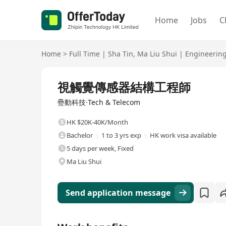
Home
Jobs
C
Home
>
Full Time
|
Sha Tin
,
Ma Liu Shui
|
Engineerin
Full Time
視觸覺傳感器結構工程師
疉動科技·Tech & Telecom
HK $20K-40K/Month
Bachelor
1 to 3 yrs exp
HK work visa available
5 days per week, Fixed
Ma Liu Shui
Send application message