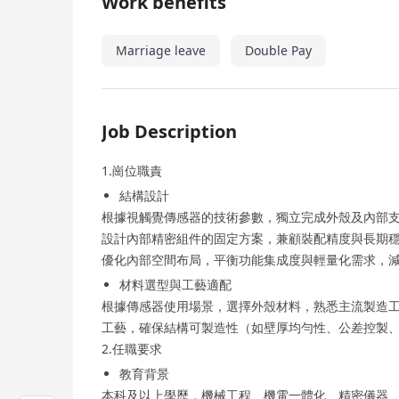
Work benefits
Marriage leave
Double Pay
Job Description
1.崗位職責
結構設計​​
根據視觸覺傳感器的技術參數，獨立完成外殼及內部
設計內部精密組件的固定方案，兼顧裝配精度與長期
優化內部空間布局，平衡功能集成度與輕量化需求，
​​材料選型與工藝適配​​
根據傳感器使用場景，選擇外殼材料，熟悉主流製造工
工藝，確保結構可製造性（如壁厚均勻性、公差控製
2.任職要求
​​教育背景​​
本科及以上學歷，機械工程、機電一體化、精密儀器、