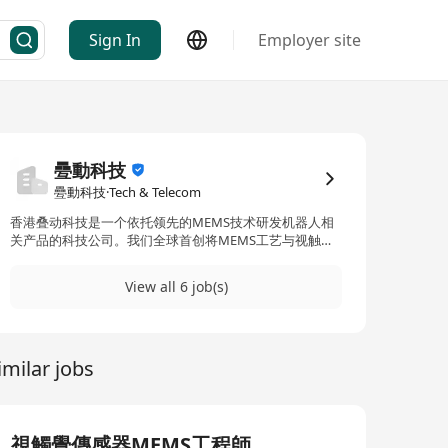
Sign In
Employer site
疉動科技
疉動科技·Tech & Telecom
香港叠动科技是一个依托领先的MEMS技术研发机器人相
关产品的科技公司。我们全球首创将MEMS工艺与视触觉
传感器相结合，开发出了全球首个小尺寸视触觉传感器，
打破了视触觉传感器在机器人灵巧手的应用的最大壁垒。
View all 6 job(s)
同时，我们的技术在智能手套、灵巧手、电子皮肤等方面
也具有广阔前景。
imilar jobs
視觸覺傳感器MEMS工程師