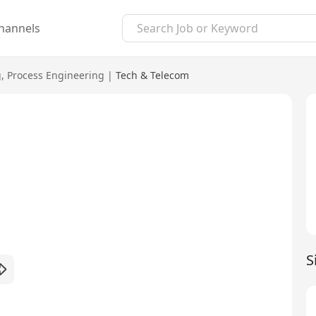
hannels
g
,
Process Engineering
|
Tech & Telecom
S