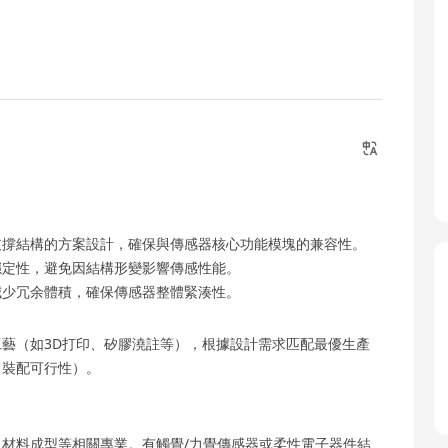
支撐結構的方案設計，確保與傳感器核心功能模塊的兼容性。
穩定性，避免因結構形變影響傳感性能。
減少冗余體積，確保傳感器整體緊湊性。
藝（如3D打印、矽膠澆註等），根據設計需求匹配最優生產
、裝配可行性）。
材料成型等相關專業。有觸覺/力覺傳感器或柔性電子器件結