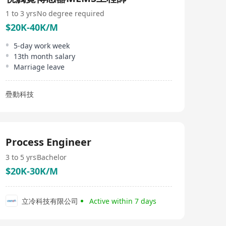
1 to 3 yrs
No degree required
$20K-40K/M
5-day work week
13th month salary
Marriage leave
疉動科技
Process Engineer
3 to 5 yrs
Bachelor
$20K-30K/M
立冷科技有限公司
Active within 7 days