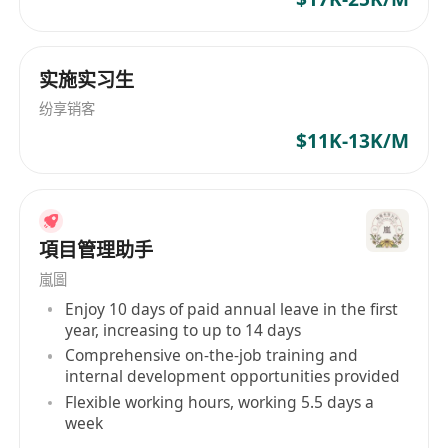
優化建議與持續改進協作；
負責區域項目團隊建設與人才梯隊培養，包括人
員分工協調、能力提升規劃、績效跟進及基礎檔
实施实习生
案與知識資產管理。
纷享销客
$11K-13K/M
工作要求：
全日制本科及以上學歷，計算機科學、通信工
程、電子信息等相關專業；
具備粵語、普通話及英語三語工作能力，可熟練
項目管理助手
運用於跨部門協作、客戶溝通及文檔撰寫；
具備5年以上軟件或IT類項目管理實務經驗，有
嵐圖
帶領3人以上團隊的管理經歷；
Enjoy 10 days of paid annual leave in the first
year, increasing to up to 14 days
具備優秀的溝通表達、跨團隊協作、獨立分析判
Comprehensive on-the-job training and
斷、高效執行及抗壓能力；
internal development opportunities provided
熟悉項目管理方法論（如PMBOK），掌握項目
Flexible working hours, working 5.5 days a
啟動、規劃、執行、監控與收尾全流程；持有
week