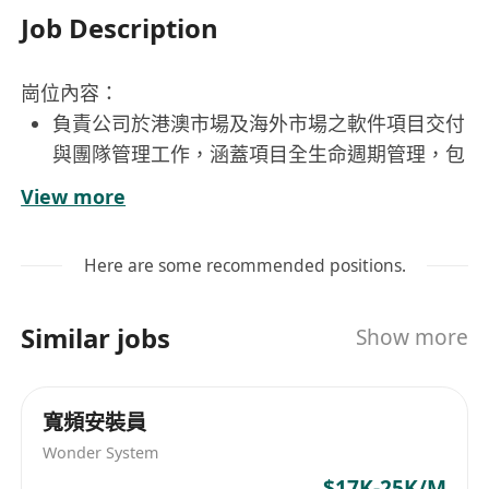
Job Description
崗位內容：
負責公司於港澳市場及海外市場之軟件項目交付
與團隊管理工作，涵蓋項目全生命週期管理，包
括需求調研、環境勘查、方案設計、系統部署、
View more
集成測試、用戶培訓、項目驗收等關鍵環節；
參與區域項目可行性評估、技術方案審核、合同
Here are some recommended positions.
條款評估及風險預警，支援售前階段的試用交
付、技術答疑與招投標技術協同工作；
Similar jobs
Show more
統籌項目進度、成本、質量與風險管控，確保項
目按時高質交付，並持續優化交付流程與過程資
產沉澱；
寬頻安裝員
主導客戶售後服務與運營支持，推動客戶關係維
Wonder System
護與滿意度達成，處理項目交付後的問題響應、
$17K-25K/M