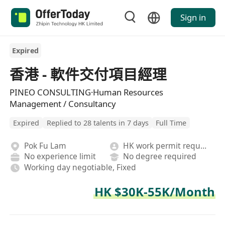
Sign in
Expired
香港 - 軟件交付項目經理
PINEO CONSULTING·Human Resources
Management / Consultancy
Expired
Replied to 28 talents in 7 days
Full Time
Pok Fu Lam
HK work permit required
No experience limit
No degree required
Working day negotiable, Fixed
HK $30K-55K/Month