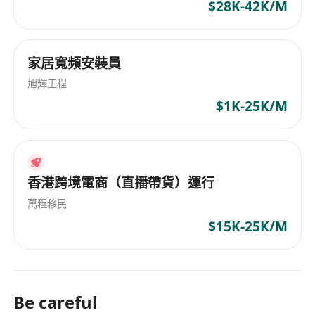
PMP認證或高級信息系統項目管理師資格者優
$28K-42K/M
先；
具備大中型軟件項目、定製化解決方案項目或研
發類項目管理經驗者尤佳；
家居寬頻安裝員
擁有AI技術應用、行業集成解決方案落地經驗者
旭輝工程
優先；
$1K-25K/M
熟悉香港本地文化、法規環境，具備港澳地區政
府、媒體、企業等領域項目實施經驗者優先。
香港跨境電商（直播帶貨）運行
萬程移民
$15K-25K/M
Be careful