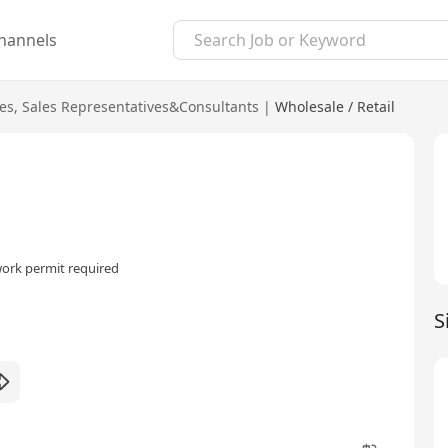
hannels
es
,
Sales Representatives&Consultants
|
Wholesale / Retail
ork permit required
S