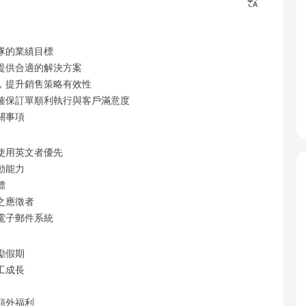
隊的業績目標
提供合適的解決方案
，提升銷售策略有效性
確保訂單順利執行與客戶滿意度
關事項
使用英文者優先
動能力
標
之應徵者
及電子郵件系統
勵假期
工成長
額外福利