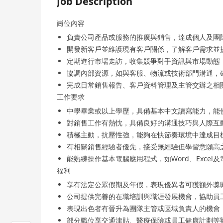
Job Description
崗位內容
負責公司產品或服務的推廣與銷售，達成個人及團
開發新客戶並維護現有客戶關係，了解客戶需求並
定期進行市場走訪，收集競爭對手資訊與市場動態
協調內部資源，如與客服、物流或技術部門溝通，
完成日常銷售報告、客戶資料管理及主管交辦之相
工作要求
中學畢業或以上學歷，具備基本中文讀寫能力，能
對銷售工作有熱忱，具備良好的溝通技巧與人際互
積極主動，抗壓性強，能夠在快節奏環境中達成目
有相關銷售經驗者優先，接受無經驗但學習意願高
能熟練操作基本電腦應用程式，如Word、Excel
福利
享有法定公眾假期及年假，表現優異者可獲額外獎
公司提供完善的在職培訓與職涯發展機會，協助員
表現出色者有晉升為團隊主管或區域負責人的機會
部分職位享交通津貼、醫療保險或員工健康計劃等