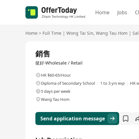
Home
Jobs
C
Home
>
Full Time
|
Wong Tai Sin
,
Wang Tau Hom
|
Sal
Full Time
銷售
挺好·Wholesale / Retail
HK $60-65/Hour
Diploma of Secondary School
1 to 3 yrs exp
HK w
5 days per week
Wang Tau Hom
Send application message