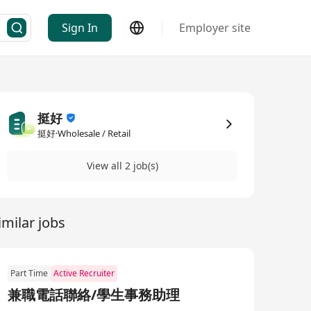
Sign In
Employer site
挺好
挺好·Wholesale / Retail
View all 2 job(s)
imilar jobs
Part Time
Active Recruiter
兼職電話聯絡/學生事務助理