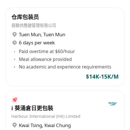
仓库包装员
易聯供應鏈管理有限公司
Tuen Mun
,
Tuen Mun
6 days per week
Paid overtime at $60/hour
Meal allowance provided
No academic and experience requirements
$14K-15K/M
i 葵涌倉日更包裝
Harbour International (HK) Limited
Kwai Tsing
,
Kwai Chung