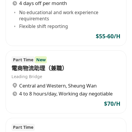
4 days off per month
No educational and work experience
requirements
Flexible shift reporting
$55-60/H
Part Time
New
電商物流助理（兼職）
Leading Bridge
Central and Western
,
Sheung Wan
4 to 8 hours/day, Working day negotiable
$70/H
Part Time