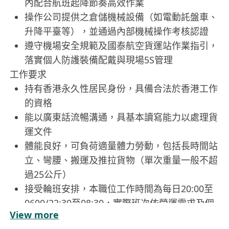
內配合航班起降節奏高效作業
操作公司提供之倉儲機械設備（如電動託盤車、
升降平臺等），並通過內部機械操作考核認證
遵守機場安全規範及國泰航空貨運站作業指引，
落實個人防護裝備配戴與現場5S管理
工作要求
持有香港永久性居民身份，具備合法於香港工作
的資格
能以廣東話流暢溝通，具基本讀寫能力以處理貨
運文件
體能良好，可負荷適量體力勞動，包括長時間站
立、彎腰、搬運及推拉貨物（單次重量一般不超
過25公斤）
接受輪班安排，本職位工作時間為每日20:00至
0600/22:30至08:30，實際班次依營運需求及個
View more
人可議情況協調