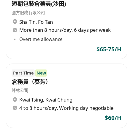
短期包裝倉務員(沙田)
圓方服務有限公司
Sha Tin
,
Fo Tan
More than 8 hours/day, 6 days per week
Overtime allowance
$65-75/H
Part Time
New
倉務員（葵芳）
峰林公司
Kwai Tsing
,
Kwai Chung
4 to 8 hours/day, Working day negotiable
$60/H