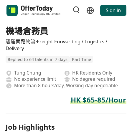
Sign in
機場倉務員
駿運南路物流·Freight Forwarding / Logistics /
Delivery
Replied to 64 talents in 7 days
Part Time
Tung Chung
HK Residents Only
No experience limit
No degree required
More than 8 hours/day, Working day negotiable
HK $65-85/Hour
Job Highlights