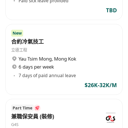
Paid sick leave provided
TBD
New
合約冷氣技工
立德工程
Yau Tsim Mong
,
Mong Kok
6 days per week
7 days of paid annual leave
$26K-32K/M
Part Time
兼職保安員 (裝修)
G4S