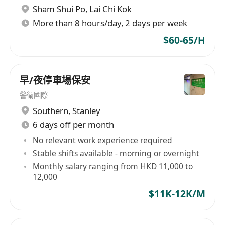
Sham Shui Po
,
Lai Chi Kok
More than 8 hours/day, 2 days per week
$60-65/H
早/夜停車場保安
警衛國際
Southern
,
Stanley
6 days off per month
No relevant work experience required
Stable shifts available - morning or overnight
Monthly salary ranging from HKD 11,000 to
12,000
$11K-12K/M