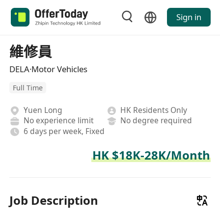
Sign in
維修員
DELA·Motor Vehicles
Full Time
Yuen Long
HK Residents Only
No experience limit
No degree required
6 days per week, Fixed
HK $18K-28K/Month
Job Description