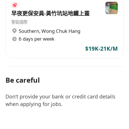
早夜更保安員-黃竹坑站地鐵上蓋
警衛國際
Southern
,
Wong Chuk Hang
6 days per week
$19K-21K/M
Be careful
Don’t provide your bank or credit card details
when applying for jobs.