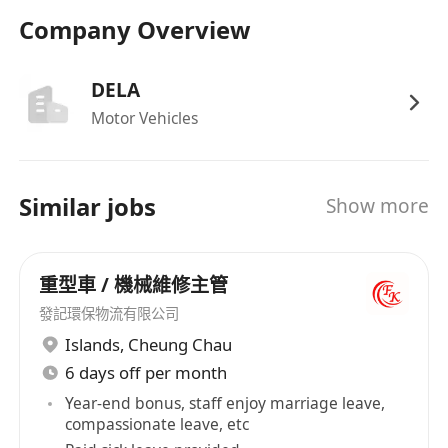
Company Overview
DELA
Motor Vehicles
Similar jobs
Show more
重型車 / 機械維修主管
發記環保物流有限公司
Islands
,
Cheung Chau
6 days off per month
Year-end bonus, staff enjoy marriage leave,
compassionate leave, etc