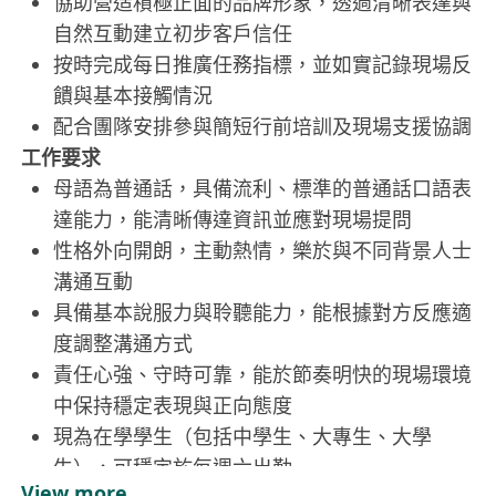
協助營造積極正面的品牌形象，透過清晰表達與
自然互動建立初步客戶信任
按時完成每日推廣任務指標，並如實記錄現場反
饋與基本接觸情況
配合團隊安排參與簡短行前培訓及現場支援協調
工作要求
母語為普通話，具備流利、標準的普通話口語表
達能力，能清晰傳達資訊並應對現場提問
性格外向開朗，主動熱情，樂於與不同背景人士
溝通互動
具備基本說服力與聆聽能力，能根據對方反應適
度調整溝通方式
責任心強、守時可靠，能於節奏明快的現場環境
中保持穩定表現與正向態度
現為在學學生（包括中學生、大專生、大學
生），可穩定於每週六出勤
View more