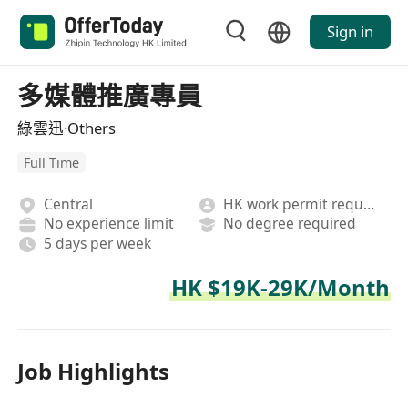
Sign in
多媒體推廣專員
綠雲迅·Others
Full Time
Central
HK work permit required
No experience limit
No degree required
5 days per week
HK $19K-29K/Month
Job Highlights