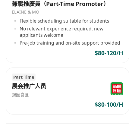
兼職推廣員（Part-Time Promoter）
ELAINE & MO
Flexible scheduling suitable for students
No relevant experience required, new
applicants welcome
Pre-job training and on-site support provided
$80-120/H
Part Time
展会推广人员
鍋圈食匯
$80-100/H