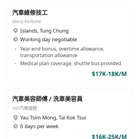
汽車維修技工
Glory Fortune
Islands
,
Tung Chung
Working day negotiable
Year-end bonus, overtime allowance,
transportation allowance
Medical plan coverage, shuttle bus provided
$17K-18K/M
汽車美容師傅 / 洗車美容員
107汽車服務
Yau Tsim Mong
,
Tai Kok Tsui
6 days per week
$16K-25K/M