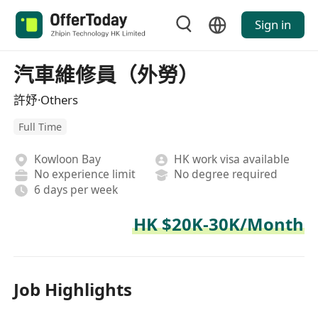
Sign in
汽車維修員（外勞）
許妤·Others
Full Time
Kowloon Bay
HK work visa available
No experience limit
No degree required
6 days per week
HK $20K-30K/Month
Job Highlights