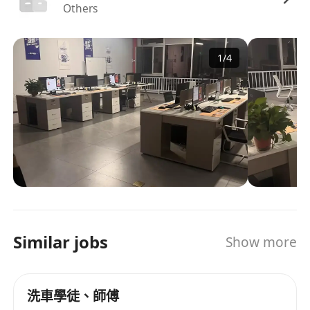
Others
定，並設有季度績效獎金及年終酬金。
享有法定公眾假期、有薪年假（按服務年資遞增
至最多14天）、病假及婚假等合規假期安排。
1
/
4
提供職業安全與健康保障，包括免費年度身體檢
查、意外保險及職業性疾病的適時支援。
設有員工技能發展津貼，鼓勵報讀本地認可之進
修課程或考取更高級別專業資格（如ASE、IMI
或原廠認證）。
提供員工推薦獎勵計劃、節日慰問金、員工優惠
車輛維修服務，以及穩定晉升通道（如高級技
工、技術導師、維修主管等職系）。
Similar jobs
Show more
洗車學徒、師傅