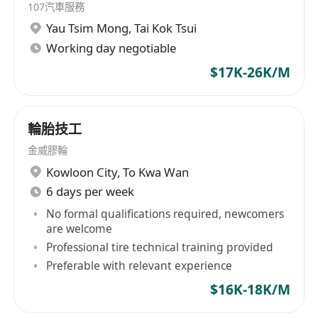
107汽車服務
Yau Tsim Mong
,
Tai Kok Tsui
Working day negotiable
$17K-26K/M
輪胎技工
金威膠輪
Kowloon City
,
To Kwa Wan
6 days per week
No formal qualifications required, newcomers
are welcome
Professional tire technical training provided
Preferable with relevant experience
$16K-18K/M