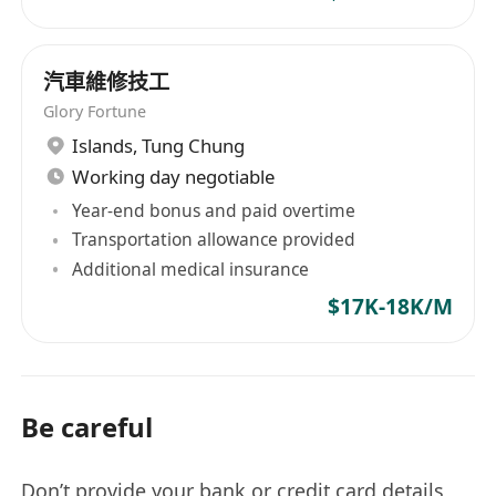
汽車維修技工
Glory Fortune
Islands
,
Tung Chung
Working day negotiable
Year-end bonus and paid overtime
Transportation allowance provided
Additional medical insurance
$17K-18K/M
Be careful
Don’t provide your bank or credit card details