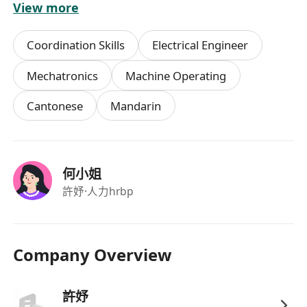
View more
維修技工註冊資格（如適用）。
具備至少2年於正規汽車維修中心或授權服務中
Coordination Skills
Electrical Engineer
心之實際維修經驗，熟悉主流日系、歐系及國產
車型之結構與常見故障模式。
Mechatronics
Machine Operating
能獨立操作常用維修設備及工具，具備基本電路
Cantonese
Mandarin
分析能力與機械拆裝熟練度；懂閱讀英文技術文
件及零件目錄者優先。
具備良好溝通能力與團隊合作精神，工作態度嚴
謹負責任，重視作業安全與5S現場管理規範。
何小姐
持有效香港工作簽證（受僱於本機構之輸入勞工
許妤
·人力hrbp
配額），並願意遵守本地勞工法例及公司內部管
理制度。
Company Overview
福利
許妤
提供具市場競爭力之月薪，按經驗及技術能力評