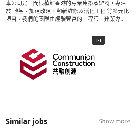
本公司是一間根植於香港的專業建築承辦商，專注
於 地基、加建改建、翻新維修及活化工程 等多元化
項目。我們的團隊由經驗豐富的工程師、建築專業
人員及前線技術人員組成，秉持「專業、安全、誠
信、品質」的服務宗旨，為客戶提供高度可靠及具
1
/
1
成本效益的建築方案。 我們深信，每一個工程項目
不僅是結構的建立，更是信任與責任的體現。憑藉
多年行業經驗及嚴謹的管理制度，本公司專業團隊
人員成功完成多項公營及私營工程項目，並持續提
升技術以配合市場需求。 我們的願景與使命 願景：
成為業界具信譽的全方位建築夥伴，推動可持續建
築發展，建設更安全、更宜居的社區。 使命： 1.以
專業技術及嚴格品質管理，達至卓越施工標準。 2.
注重安全與環保，減少工程對環境的影響。 3.提供
具靈活性及創新思維的建築方案，滿足每位客戶的
Similar jobs
Show more
需求。