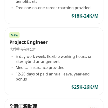
benefits, etc
Free one-on-one career coaching provided
$18K-24K/M
New
Project Engineer
浩盾香港有限公司
5-day work week, flexible working hours, on-
site/hybrid arrangement
Medical insurance provided
12-20 days of paid annual leave, year-end
bonus
$25K-26K/M
全職工程助理