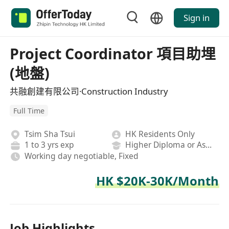
Sign in
Project Coordinator 項目助埋
(地盤)
共融創建有限公司·Construction Industry
Full Time
Tsim Sha Tsui
HK Residents Only
1 to 3 yrs exp
Higher Diploma or Associate Degree
Working day negotiable, Fixed
HK $20K-30K/Month
Job Highlights