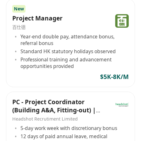
New
Project Manager
百仕德
Year-end double pay, attendance bonus,
referral bonus
Standard HK statutory holidays observed
Professional training and advancement
opportunities provided
$5K-8K/M
PC - Project Coordinator
(Building A&A, Fitting-out) |
HK$18,000 - HK$24,000
Headshot Recrutiment Limited
5-day work week with discretionary bonus
12 days of paid annual leave, medical