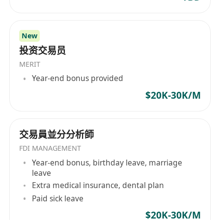
New
投资交易员
MERIT
Year-end bonus provided
$20K-30K/M
交易員並分分析師
FDI MANAGEMENT
Year-end bonus, birthday leave, marriage
leave
Extra medical insurance, dental plan
Paid sick leave
$20K-30K/M