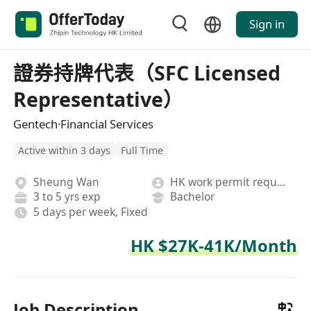
Sign in
證券持牌代表（SFC Licensed
Representative）
Gentech·Financial Services
Active within 3 days
Full Time
Sheung Wan
HK work permit required
3 to 5 yrs exp
Bachelor
5 days per week, Fixed
HK $27K-41K/Month
Job Description