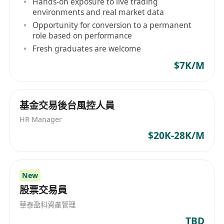
Hands-on exposure to live trading
environments and real market data
Opportunity for conversion to a permanent
role based on performance
Fresh graduates are welcome
$7K/M
基金交易後台風控人員
HR Manager
$20K-28K/M
New
股票交易員
華泰盈科資產管理
TBD