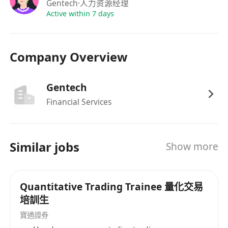
Gentech
·人力资源经理
Active within 7 days
Company Overview
Gentech
Financial Services
Similar jobs
Show more
Quantitative Trading Trainee 量化交易
培訓生
寶通證券