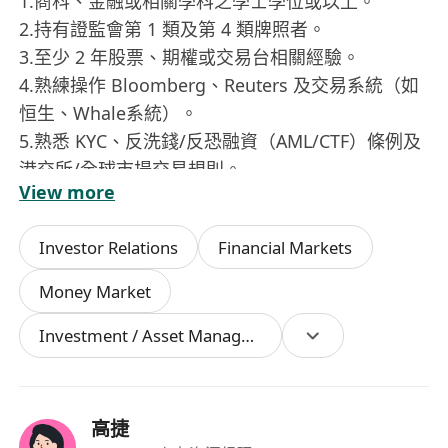
1.商科、金融或相關學科之學士學位或以上。
2.持有證監會第 1 類及第 4 類牌照者。
3.至少 2 年股票、期權或交易台相關經驗。
4.熟練操作 Bloomberg、Reuters 及交易系統（如
恒生、Whale系統）。
5.熟悉 KYC、反洗錢/反恐融資（AML/CTF）條例及
港交所/全球市場交易規則。
View more
6.良好的英語及中英文（包括廣東話及普通話）溝
通及讀寫能力。
Investor Relations
Financial Markets
7.具備豐富的前台對接及實際開戶處理經驗者優
先。
Money Market
Investment / Asset Management Manager
高捷