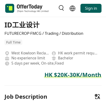
Sign in
ID工业设计
FUTURECROP·FMCG / Trading / Distribution
Full Time
West Kowloon Reclamation
HK work permit required
No experience limit
Bachelor
5 days per week, On-site,Fixed
HK $20K-30K/Month
Job Description