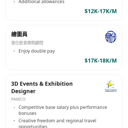
Additional allowances
$12K-17K/M
繪圖員
易仕飲食牌照顧問
Enjoy double pay
$17K-18K/M
3D Events & Exhibition
Designer
PAMCO
Competitive base salary plus performance
bonuses
Creative freedom and regional travel
opportunities