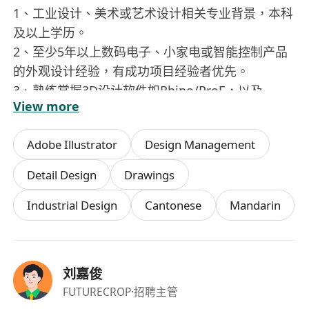
1、工业设计、美术或艺术设计相关专业背景，本科
及以上学历。
2、至少5年以上数码电子、小家电或智能控制产品
的外观设计经验，有成功项目经验者优先。
3、熟练掌握3D设计软件如Rhino/ProE，以及
View more
PS/AI，C4D/KS，coredraw等设计工具。
4、对结构、工艺和材料有深入了解，能够与团队协
Adobe Illustrator
Design Management
同工作。
5、对行业动态和市场需求有敏锐洞察力，能设计出
Detail Design
Drawings
符合市场趋势的产品。
Industrial Design
Cantonese
Mandarin
创意丰富，对流行趋势和产品美学有高度感知能
力。
6、良好的团队协作精神和沟通能力，能适应快节奏
高强度的工作环境。
刘嘉俊
FUTURECROP
·招聘主管