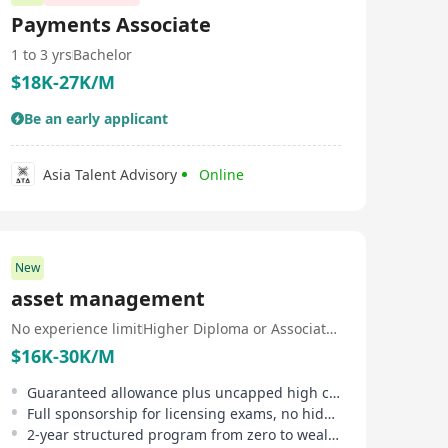
倡导开放、创新和高效的团队合作精神，激励员工发挥创
Payments Associate
意，推动公司持续发展。 - 用户至上：坚持以用户需求为
导向，通过不断优化游戏内容和服务质量，提升玩家满意
1 to 3 yrs
Bachelor
度。 市场影响： SparkGaming Limited凭借高质量的游戏
$18K-27K/M
产品和卓越的运营能力，赢得了广大玩家的喜积极开拓海
外市场，通过多语言版本和本地化运营，将优秀的游戏产
品推向全球。
Be an early applicant
Asia Talent Advisory
Online
New
asset management
No experience limit
Higher Diploma or Associate Degree
$16K-30K/M
Guaranteed allowance plus uncapped high commission
Full sponsorship for licensing exams, no hidden costs
2-year structured program from zero to wealth manager