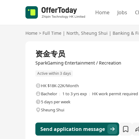
Home
Jobs
C
Home
>
Full Time
|
North
,
Sheung Shui
|
Banking & Fi
Full Time
资金专员
SparkGaming·Entertainment / Recreation
Active within 3 days
HK $18K-22K/Month
Bachelor
1 to 3 yrs exp
HK work permit required
5 days per week
Sheung Shui
Send application message