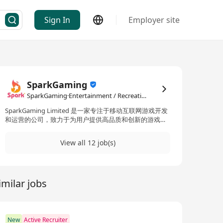
Sign In
Employer site
SparkGaming
SparkGaming·Entertainment / Recreation
SparkGaming Limited 是一家专注于移动互联网游戏开发
和运营的公司，致力于为用户提供高品质和创新的游戏体
验。 SparkGaming Limited成立于2025年，诞生于移动互
联网迅猛发展的浪潮中，是全球移动游戏开发发行的企业
View all 12 job(s)
之一。 核心业务： - 游戏开发：公司专注于研发具有独特
玩法和高品质的移动游戏，涵盖多个游戏类型，如休闲、
益智游戏等。 - 游戏运营：除了开发，SparkGaming
Limited还致力于游戏的全球化运营，采用线上线下多渠道
imilar jobs
联动的策略，提升游戏的用户覆盖率和市场影响力。 技术
创新： - 技术研发：利用最新的游戏引擎和开发工具，公
司不断创新游戏玩法和图形表现，以提升用户体验。 - 数
据分析：通过大数据和人工智能技术，精准分析用户行
为，优化游戏设计和营销策略。 企业文化： - 团队合作：
New
Active Recruiter