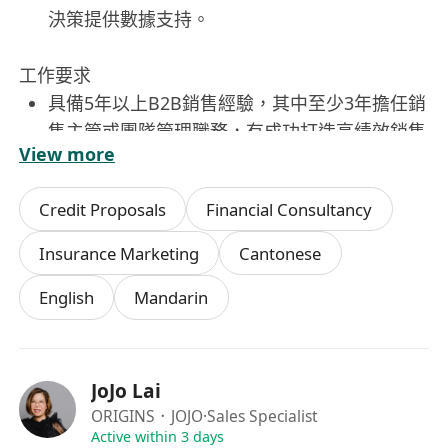
決策提供數據支持。
工作要求
具備5年以上B2B銷售經驗，其中至少3年擔任銷
售主管或團隊管理職務，有成功打造高績效銷售
View more
團隊之實績者優先。
熟悉解決方案式銷售（Solution Selling）方法
Credit Proposals
Financial Consultancy
論，能獨立完成複雜客戶場景下的需求診斷、價
值主張設計與多部門協同推進。
Insurance Marketing
Cantonese
具備優秀的商業敏感度與市場洞察力，能快速理
English
Mandarin
解客戶所處產業特性、痛點及決策鏈結構，並靈
活調整溝通與推進策略。
精通CRM系統操作（如Salesforce、HubSpot
等），具備基本財務概念（含報價、毛利分析、
JoJo Lai
合約條款審核能力）。
ORIGINS．JOJO
·Sales Specialist
具備流利中文口語表達與書寫能力，英文可作為
Active within 3 days