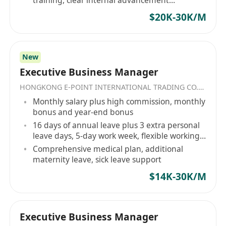
training, clear internal advancement
pathways
$20K-30K/M
New
Executive Business Manager
HONGKONG E-POINT INTERNATIONAL TRADING CO.，LIMITED
Monthly salary plus high commission, monthly
bonus and year-end bonus
16 days of annual leave plus 3 extra personal
leave days, 5-day work week, flexible working
hours
Comprehensive medical plan, additional
maternity leave, sick leave support
$14K-30K/M
Executive Business Manager