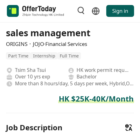
Sign in
sales management
ORIGINS．JOJO·Financial Services
Part Time
Internship
Full Time
Tsim Sha Tsui
HK work permit required
Over 10 yrs exp
Bachelor
More than 8 hours/day, 5 days per week, Hybrid,On-site,Fixed
HK $25K-40K/Month
Job Description