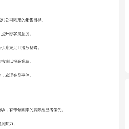
達到公司既定的銷售目標。
，提升顧客滿意度。
品供應充足且擺放整齊。
進措施以提高業績。
定，處理突發事件。
作經驗，有帶領團隊的實際經歷者優先。
場洞察力。