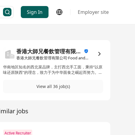
Sign In
Employer site
香港大師兄餐飲管理有限公司
香港大師兄餐飲管理有限公司·Food and Beverage / Catering
华南地区知名的西北菜品牌，主打西北手工面，秉持“以原
味还原陕西”的理念，致力于为中华面食之崛起而努力。
以西北手工面为核心，坚持现和现糅、现拉现削现切，同
时提供羊肉串、肉夹馍、凉皮等西北名小吃，融合国民
View all 36 job(s)
菜，可满足一人食、家庭餐、社交轻聚等多场景就餐需
求。
imilar jobs
Active Recruiter