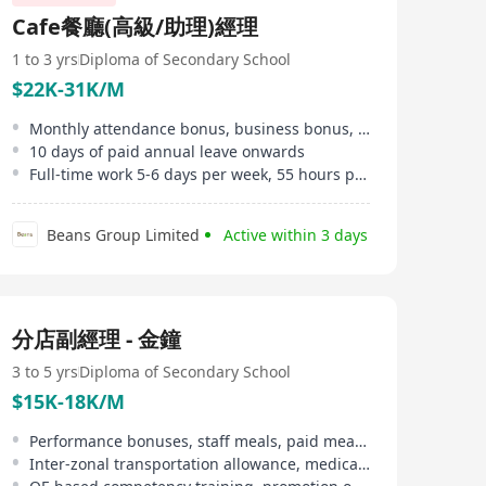
Cafe餐廳(高級/助理)經理
1 to 3 yrs
Diploma of Secondary School
$22K-31K/M
Monthly attendance bonus, business bonus, meal allowance
10 days of paid annual leave onwards
Full-time work 5-6 days per week, 55 hours per week
Beans Group Limited
Active within 3 days
分店副經理 - 金鐘
3 to 5 yrs
Diploma of Secondary School
$15K-18K/M
Performance bonuses, staff meals, paid meal breaks
Inter-zonal transportation allowance, medical benefits, paid annual leave, etc