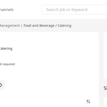
hannels
Management
|
Food and Beverage / Catering
tering
t required
S