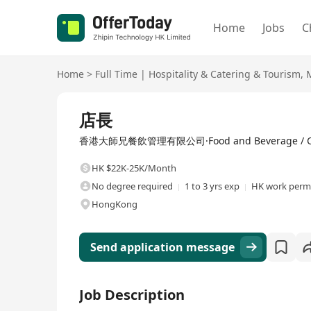
Home
Jobs
C
Home
>
Full Time
|
Hospitality & Catering & Tourism
,
Full Time
店長
香港大師兄餐飲管理有限公司·Food and Beverage / Ca
HK $22K-25K/Month
No degree required
1 to 3 yrs exp
HK work permi
HongKong
Send application message
Job Description