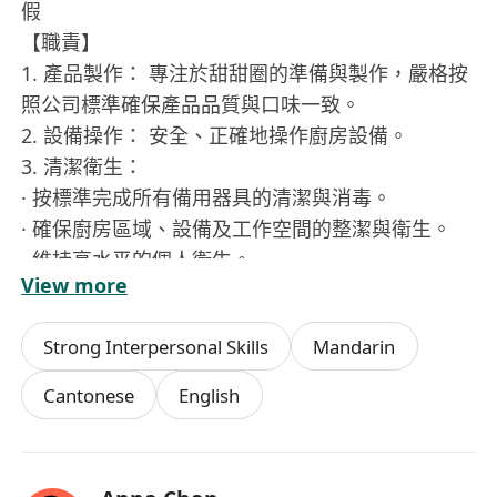
假
【職責】
1. 產品製作： 專注於甜甜圈的準備與製作，嚴格按
照公司標準確保產品品質與口味一致。
2. 設備操作： 安全、正確地操作廚房設備。
3. 清潔衛生：
· 按標準完成所有備用器具的清潔與消毒。
· 確保廚房區域、設備及工作空間的整潔與衛生。
· 維持高水平的個人衛生。
View more
4. 團隊合作： 與全體團隊成員緊密協作，保持積極
溝通，共同完成工作目標。
Strong Interpersonal Skills
Mandarin
【要求】
Cantonese
English
· 對工作充滿熱誠，態度積極主動。
· 注重衛生，有良好的清潔習慣。
· 能夠適應凌晨及日間輪班工作。