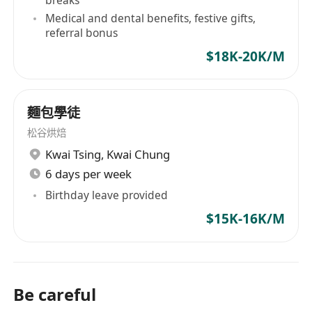
breaks
Medical and dental benefits, festive gifts,
referral bonus
$18K-20K/M
麵包學徒
松谷烘焙
Kwai Tsing
,
Kwai Chung
6 days per week
Birthday leave provided
$15K-16K/M
Be careful