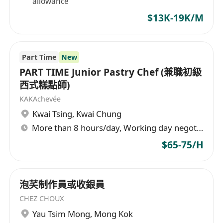
allowance
$13K-19K/M
Part Time
New
PART TIME Junior Pastry Chef (兼職初級
西式糕點師)
KAKAchevée
Kwai Tsing
,
Kwai Chung
More than 8 hours/day, Working day negotiable
$65-75/H
泡芺制作員或收銀員
CHEZ CHOUX
Yau Tsim Mong
,
Mong Kok