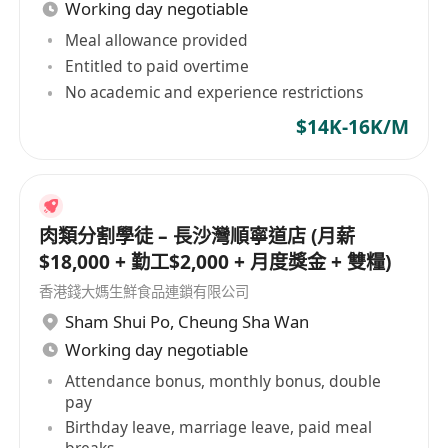
Working day negotiable
Meal allowance provided
Entitled to paid overtime
No academic and experience restrictions
$14K-16K/M
肉類分割學徒 – 長沙灣順寧道店 (月薪
$18,000 + 勤工$2,000 + 月度獎金 + 雙糧)
香港錢大媽生鮮食品連鎖有限公司
Sham Shui Po
,
Cheung Sha Wan
Working day negotiable
Attendance bonus, monthly bonus, double
pay
Birthday leave, marriage leave, paid meal