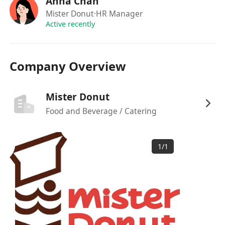
Anna Chan
· 具備團隊合作精神，服從管理。
Mister Donut
·HR Manager
- 有衛生督導員証書者優先
Active recently
- 有相關經驗者優先
【福利】| 新人獎金（高達$8000） | 車費津貼 |
Company Overview
每月營業獎金 | 酌情性花紅 | 年終獎金 | 勤工獎金
| 員工宵夜 / 早餐 | 有薪用膳時間 | 勞工假 | 有薪
Mister Donut
年假 | 生日假 | 婚假(工作滿一年) | 產假 | 侍產假
Food and Beverage / Catering
及恩恤假 | 員工購物優惠
WhatsApp:********** 與人事部聯絡。
1
/
1
所收集的個人資料絕對保密及只作招聘用途