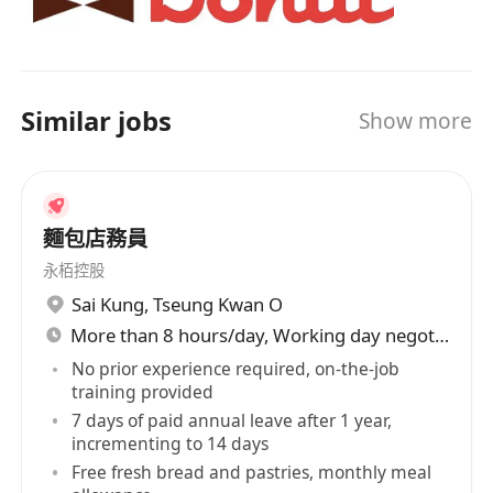
Similar jobs
Show more
麵包店務員
永栢控股
Sai Kung
,
Tseung Kwan O
More than 8 hours/day, Working day negotiable
No prior experience required, on-the-job
training provided
7 days of paid annual leave after 1 year,
incrementing to 14 days
Free fresh bread and pastries, monthly meal