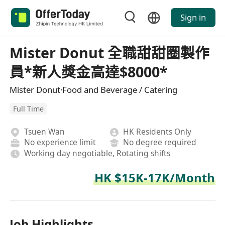
Sign in
Mister Donut 全職甜甜圈製作
員*新人獎金高達$8000*
Mister Donut·Food and Beverage / Catering
Full Time
Tsuen Wan
HK Residents Only
No experience limit
No degree required
Working day negotiable, Rotating shifts
HK $15K-17K/Month
Job Highlights