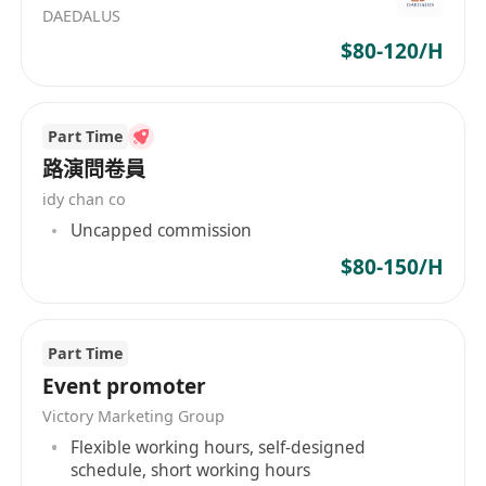
DAEDALUS
$80-120/H
Part Time
路演問卷員
idy chan co
Uncapped commission
$80-150/H
Part Time
Event promoter
Victory Marketing Group
Flexible working hours, self-designed
schedule, short working hours