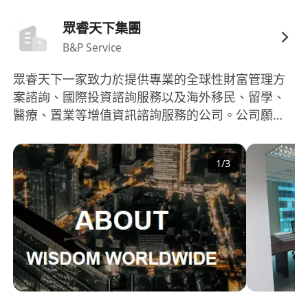
1. 大學及以上學歷，經濟學、金融、市場營銷等相
關專業優先（持有本科證書）。
眾睿天下集團
2. 3年以上金融行業渠道拓展、高淨值客戶服務或跨
B&P Service
境業務相關經驗，具備知名金融機構從業背景者優
眾睿天下一家致力於提供專業的全球性財富管理方
先。
案諮詢、國際投資諮詢服務以及海外移民、留學、
3. 持有證券從業資格證、私募基金從業資格證，具
醫療、置業等增值資訊諮詢服務的公司。公司願景
備紮實的金融行業基礎知識，熟悉跨境金融服務邏
是彙聚海內外精英及國際化金融人才，汲取天下投
輯。
資智慧，為高淨值人士及家庭、家族企業、上市公
4. 有豐富的高淨值個人及企業客戶資源、渠道資
1
/
3
司等提供精准化的投資諮詢方案及策略，成為亞洲
源，具備優秀的客戶開發、溝通協調及關係維護能
首屈一指的全球財富管理及投資諮詢服務公司。 公
力。
司積極開拓海外市場，致力於促進私人財富管理諮
5. 熟練掌握普通話、粵語、具備良好的商務溝通與
詢服務行業全球化的發展，同時也希望成為個人客
團隊協作能力，為人嚴謹自律、積極主動。
戶和廣大企業機構首選的一站式金融諮詢及跨境體
6. 了解香港、香港金融市場基本規則，認同公司合
驗服務商。以誠為基，以信為本、共同創新發展。
公司已積累豐富的海外資源及優質專案平臺，熟悉
規經營理念，無金融行業違規記錄。
境內外的市場準則，立足於香港並作為全球資產配