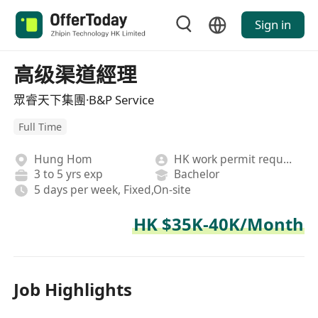
Sign in
高级渠道經理
眾睿天下集團·B&P Service
Full Time
Hung Hom
HK work permit required
3 to 5 yrs exp
Bachelor
5 days per week, Fixed,On-site
HK $35K-40K/Month
Job Highlights