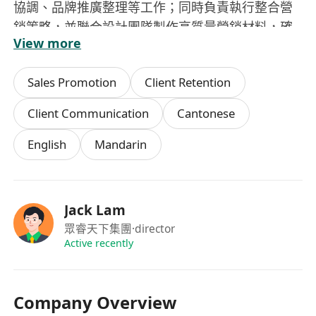
協調、品牌推廣整理等工作；同時負責執行整合營
銷策略，並聯合設計團隊製作高質量營銷材料，確
View more
保內容符合華語受眾文化屬性。
6. 跟蹤香港及內地跨境金融政策動態、市場趨勢，
Sales Promotion
Client Retention
輸出非決策性分析報告，為公司渠道合作優化與服
務升級提供參考；同時監測全球虛擬資產趨勢，聚
Client Communication
Cantonese
焦中港市場協同機遇。
English
Mandarin
7. 優化客戶轉介流程與信息咨詢服務標準，完成既
定的轉介客戶數量、渠道維護質量等業績指標；同
時帶動大中華區業務增長，通過戰略性客戶開發與
定制化投資方案，拓展高價值客戶組合。
Jack Lam
8. 維護與香港持牌金融機構的長期合作關係，明確
眾睿天下集團
·director
雙方輔助合作權責，搭建穩定的渠道合作網絡，跟
Active recently
進合作對接與日常溝通。
Company Overview
任職要求