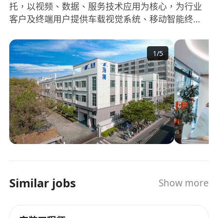
托，以视频、数据、服务技术应用为核心，为行业
客户及终端用户提供车载视觉系统、移动智能终
端、大数据服务的现代化高新技术企业。未来的海
圳将延续自主创新之路，致力于智慧出行、智慧交
1
/
5
通、智慧城市领域，通过视频算法、人工智能、AI
大数据服务的深度开发持续创新，为行业赋能提供
高效稳定的一站式解决方案；为消费者提供便捷、
安全、智能的高科技产品。
Similar jobs
Show more