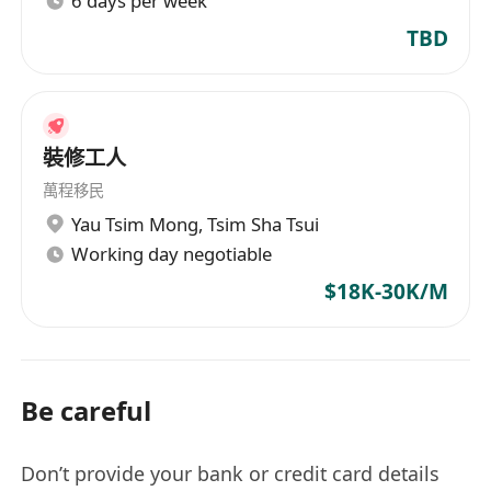
6 days per week
TBD
裝修工人
萬程移民
Yau Tsim Mong
,
Tsim Sha Tsui
Working day negotiable
$18K-30K/M
Be careful
Don’t provide your bank or credit card details