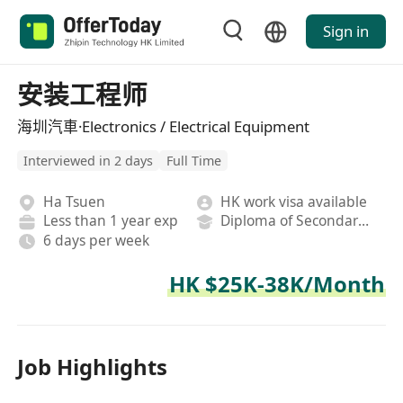
Sign in
安装工程师
海圳汽車·Electronics / Electrical Equipment
Interviewed in 2 days
Full Time
Ha Tsuen
HK work visa available
Less than 1 year exp
Diploma of Secondary School
6 days per week
HK $25K-38K/Month
Job Highlights