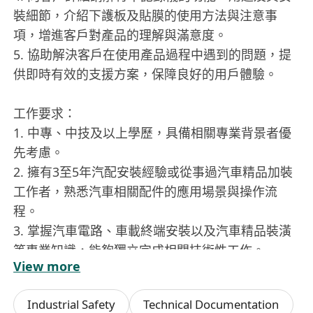
裝細節，介紹下護板及貼膜的使用方法與注意事
項，增進客戶對產品的理解與滿意度。
5. 協助解決客戶在使用產品過程中遇到的問題，提
供即時有效的支援方案，保障良好的用戶體驗。
工作要求：
1. 中專、中技及以上學歷，具備相關專業背景者優
先考慮。
2. 擁有3至5年汽配安裝經驗或從事過汽車精品加裝
工作者，熟悉汽車相關配件的應用場景與操作流
程。
3. 掌握汽車電路、車載終端安裝以及汽車精品裝潢
等專業知識，能夠獨立完成相關技術性工作。
View more
4. 具備良好的溝通能力與服務意識，能清晰表達產
品特點並解答客戶疑問。
Industrial Safety
Technical Documentation
5. 工作積極主動，服從團隊安排，能夠配合售后客