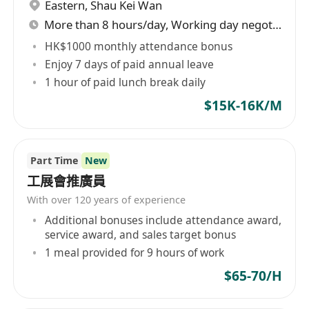
Eastern
,
Shau Kei Wan
More than 8 hours/day, Working day negotiable
HK$1000 monthly attendance bonus
Enjoy 7 days of paid annual leave
1 hour of paid lunch break daily
$15K-16K/M
Part Time
New
工展會推廣員
With over 120 years of experience
Additional bonuses include attendance award,
service award, and sales target bonus
1 meal provided for 9 hours of work
$65-70/H