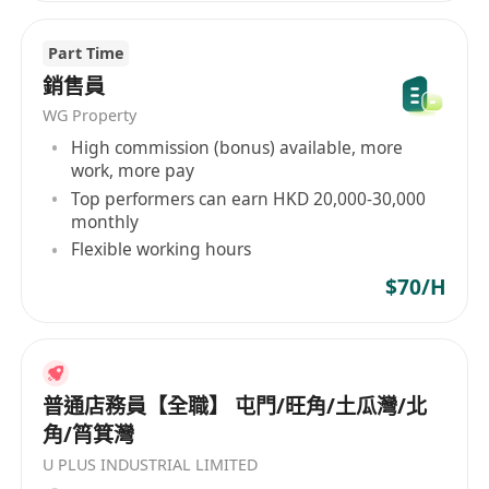
Part Time
銷售員
WG Property
High commission (bonus) available, more
work, more pay
Top performers can earn HKD 20,000-30,000
monthly
Flexible working hours
$70/H
普通店務員【全職】 屯門/旺角/土瓜灣/北
角/筲箕灣
U PLUS INDUSTRIAL LIMITED