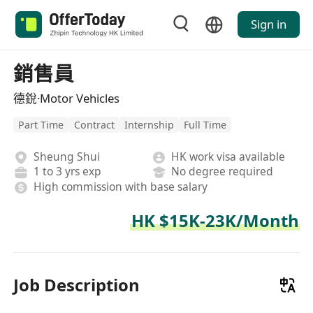
Sign in
銷售員
德銳·Motor Vehicles
Part Time
Contract
Internship
Full Time
Sheung Shui
HK work visa available
1 to 3 yrs exp
No degree required
High commission with base salary
HK $15K-23K/Month
Job Description