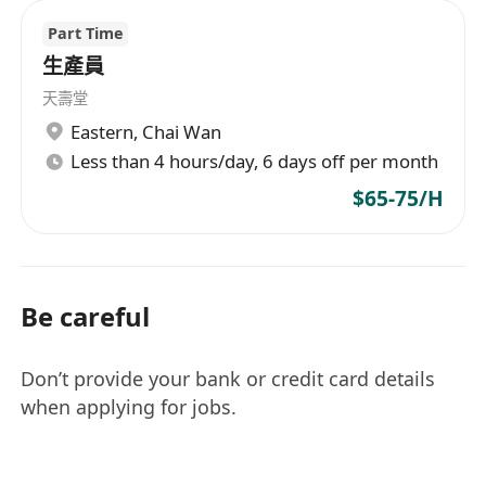
Part Time
生產員
天壽堂
Eastern
,
Chai Wan
Less than 4 hours/day, 6 days off per month
$65-75/H
Be careful
Don’t provide your bank or credit card details
when applying for jobs.