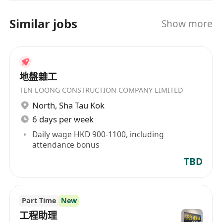
Similar jobs
Show more
地盤雜工
TEN LOONG CONSTRUCTION COMPANY LIMITED
North
,
Sha Tau Kok
6 days per week
Daily wage HKD 900-1100, including
attendance bonus
TBD
Part Time
New
工程助理