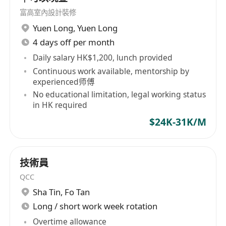
富高室內設計裝修
Yuen Long
,
Yuen Long
4 days off per month
Daily salary HK$1,200, lunch provided
Continuous work available, mentorship by
experienced师傅
No educational limitation, legal working status
in HK required
$24K-31K/M
技術員
QCC
Sha Tin
,
Fo Tan
Long / short work week rotation
Overtime allowance