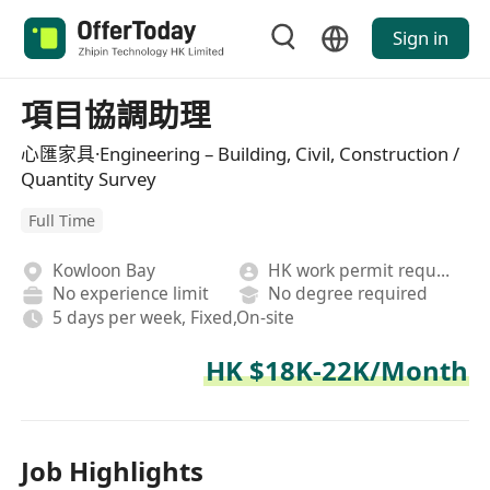
Sign in
項目協調助理
心匯家具·Engineering – Building, Civil, Construction /
Quantity Survey
Full Time
Kowloon Bay
HK work permit required
No experience limit
No degree required
5 days per week, Fixed,On-site
HK $18K-22K/Month
Job Highlights