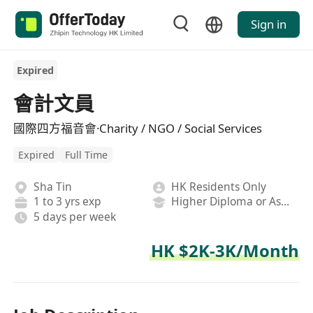
Sign in
Expired
會計文員
國際四方福音會·Charity / NGO / Social Services
Expired
Full Time
Sha Tin
HK Residents Only
1 to 3 yrs exp
Higher Diploma or Associate Degree
5 days per week
HK $2K-3K/Month