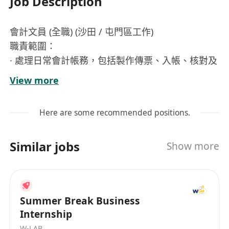
Job Description
會計文員 (全職) (沙田 / 屯門區工作)
職責範圍：
· 處理日常會計帳務，包括製作傳票、入帳、核對及
整理財務紀錄與報表
View more
· 負責應付帳款、應收帳款等會計帳目處理
· 執行文件歸檔、存檔及部門文書工作
Here are some recommended positions.
· 完成上司指派的其他相關職務
應徵條件：
Similar jobs
Show more
· 中五或以上學歷
· 兩年或以上相關工作經驗優先考慮
· 持LCC中級會計證書或以上資歷
· 熟悉中英文輸入、電腦操作及MS EXCEL
Summer Break Business
· 處事細心、嚴謹，具責任感
Internship
· 認同本機構使命
W-LAB